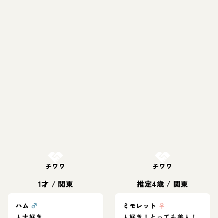
お結び決定
お結び決定
チワワ
チワワ
1才
/
関東
推定4歳
/
関東
ハム
♂
ミモレット
♀
人大好き
人好き！とっても美人！