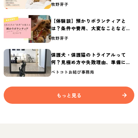
体の実態調査【保護犬・保護猫白書
牧野芽子
2026】
【体験談】預かりボランティアと
は？条件や費用、大変なことなど紹
介
牧野芽子
保護犬・保護猫のトライアルって
何？見極め方や失敗理由、準備に必
要なものを紹介
ペトコトお結び事務局
もっと見る