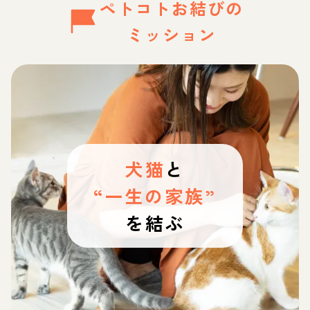
ペトコトお結びの
ミッション
犬猫
と
“一生の家族”
を結ぶ