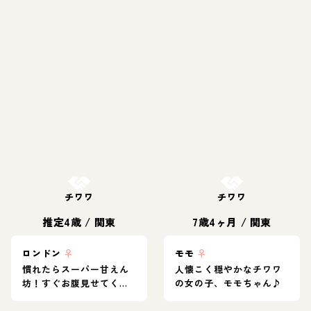
お結び決定
お結び決定
チワワ
チワワ
推定4歳
/
関東
7歳4ヶ月
/
関東
ロンドン
♀
モモ
♀
慣れたらスーパー甘えん
人懐こく穏やかなチワワ
坊！すぐお腹見せてくる
の女の子、モモちゃん♪
ロンチー♡