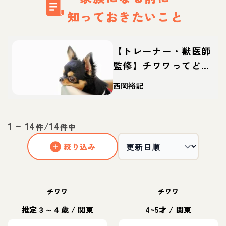
知っておきたいこと
【トレーナー・獣医師
監修】チワワってどん
な犬？性格・特徴・育
西岡裕記
て方・迎え方
1
~
14
/
14
件
件中
絞り込み
チワワ
チワワ
推定３～４歳
/
関東
4~5才
/
関東