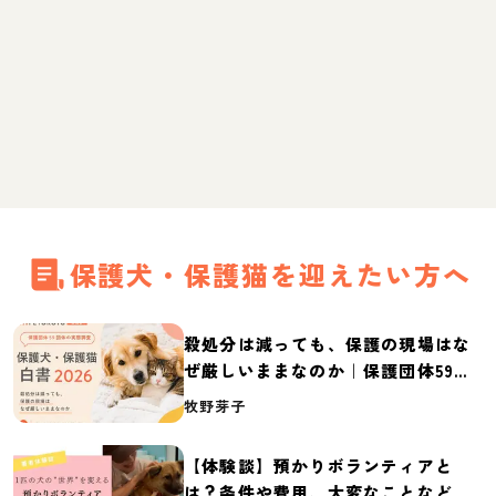
保護犬・保護猫を迎えたい方へ
殺処分は減っても、保護の現場はな
ぜ厳しいままなのか｜保護団体59団
体の実態調査【保護犬・保護猫白書
牧野芽子
2026】
【体験談】預かりボランティアと
は？条件や費用、大変なことなど紹