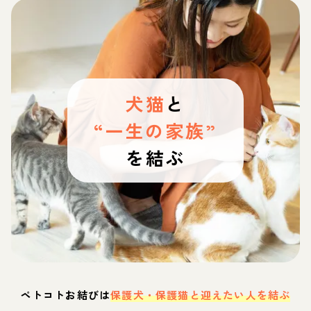
犬猫
と
“一生の家族”
を結ぶ
ペトコトお結びは
保護犬・保護猫と迎えたい人を結ぶ