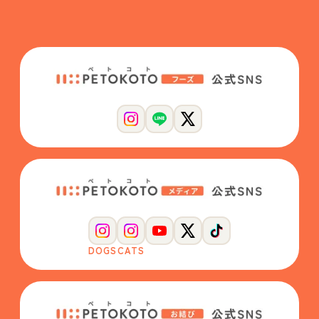
DOGS
CATS