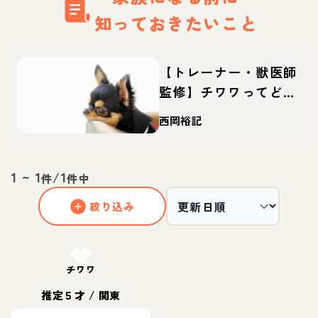
知っておきたいこと
【トレーナー・獣医師
監修】チワワってどん
な犬？性格・特徴・育
西岡裕記
て方・迎え方
1
~
1
/
1
件
件中
絞り込み
お結び決定
チワワ
推定５才
/
関東