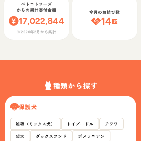
ペトコトフーズ
からの累計寄付金額
今月のお結び数
17,022,844
14
匹
※2020年2月から集計
種類から探す
保護犬
雑種（ミックス犬）
トイプードル
チワワ
柴犬
ダックスフンド
ポメラニアン