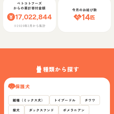
ペトコトフーズ
からの累計寄付金額
今月のお結び数
17,022,844
14
匹
※2020年2月から集計
種類から探す
保護犬
雑種（ミックス犬）
トイプードル
チワワ
柴犬
ダックスフンド
ポメラニアン