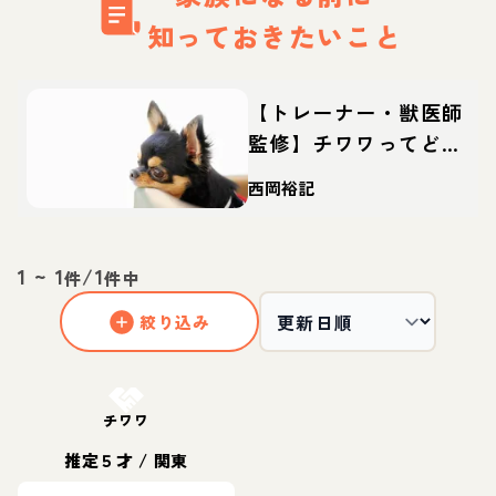
知っておきたいこと
【トレーナー・獣医師
監修】チワワってどん
な犬？性格・特徴・育
西岡裕記
て方・迎え方
1
~
1
/
1
件
件中
絞り込み
お結び決定
チワワ
推定５才
/
関東