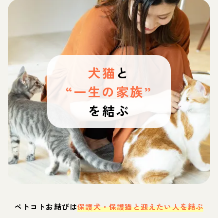
犬猫
と
“一生の家族”
を結ぶ
ペトコトお結びは
保護犬・保護猫と迎えたい人を結ぶ