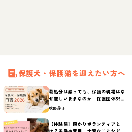
保護犬・保護猫を迎えたい方へ
殺処分は減っても、保護の現場はな
ぜ厳しいままなのか｜保護団体59団
体の実態調査【保護犬・保護猫白書
牧野芽子
2026】
【体験談】預かりボランティアと
は？条件や費用、大変なことなど紹