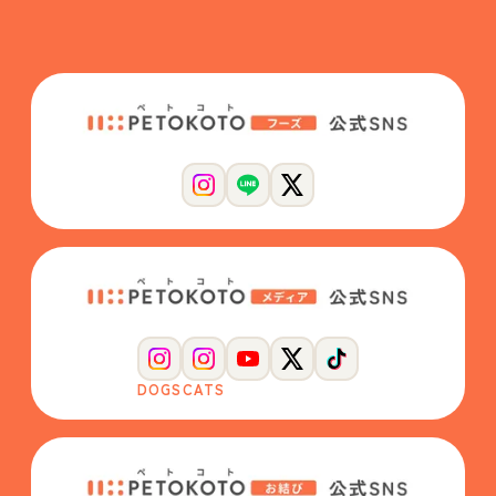
DOGS
CATS