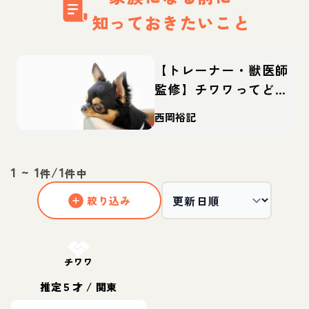
知っておきたいこと
【トレーナー・獣医師
監修】チワワってどん
な犬？性格・特徴・育
西岡裕記
て方・迎え方
1
~
1
/
1
件
件中
絞り込み
お結び決定
チワワ
推定５才
/
関東