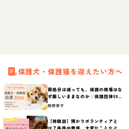
保護犬・保護猫を迎えたい方へ
殺処分は減っても、保護の現場はな
ぜ厳しいままなのか｜保護団体59団
体の実態調査【保護犬・保護猫白書
牧野芽子
2026】
【体験談】預かりボランティアと
は？条件や費用、大変なことなど紹