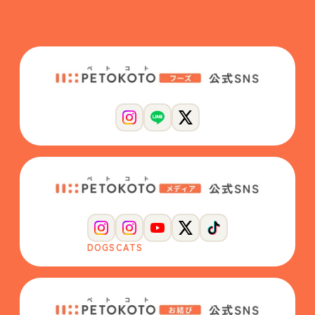
DOGS
CATS