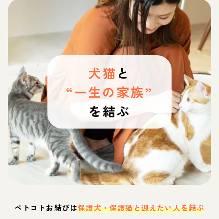
犬猫
と
“一生の家族”
を結ぶ
ペトコトお結びは
保護犬・保護猫と迎えたい人を結ぶ