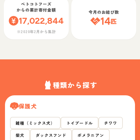
ペトコトフーズ
からの累計寄付金額
今月のお結び数
17,022,844
14
匹
※2020年2月から集計
種類から探す
保護犬
雑種（ミックス犬）
トイプードル
チワワ
柴犬
ダックスフンド
ポメラニアン