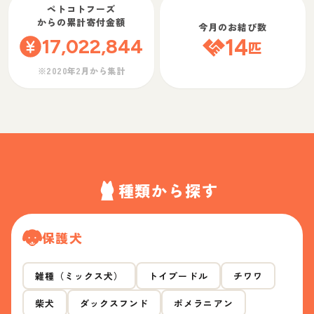
ペトコトフーズ
からの累計寄付金額
今月のお結び数
17,022,844
14
匹
※2020年2月から集計
種類から探す
保護犬
雑種（ミックス犬）
トイプードル
チワワ
柴犬
ダックスフンド
ポメラニアン