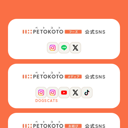
DOGS
CATS