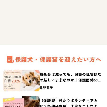
保護犬・保護猫を迎えたい方へ
殺処分は減っても、保護の現場はな
ぜ厳しいままなのか｜保護団体59団
体の実態調査【保護犬・保護猫白書
牧野芽子
2026】
【体験談】預かりボランティアと
は？条件や費用、大変なことなど紹