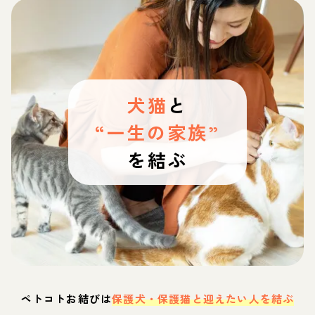
犬猫
と
“一生の家族”
を結ぶ
ペトコトお結びは
保護犬・保護猫と迎えたい人を結ぶ