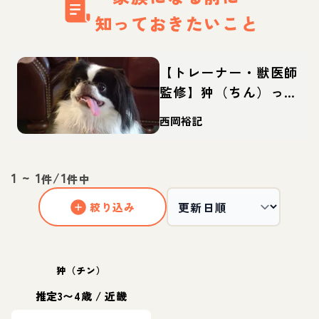
知っておきたいこと
【トレーナー・獣医師
監修】狆（ちん）って
どんな犬？性格・特
西岡裕記
徴・育て方・迎え方
1
~
1
/
1
件
件中
絞り込み
狆（チン）
推定3〜4歳
/
近畿