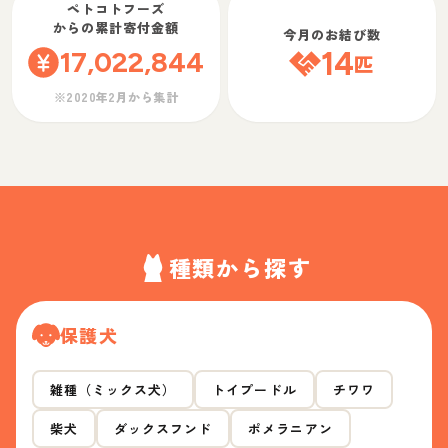
ペトコトフーズ
からの累計寄付金額
今月のお結び数
17,022,844
14
匹
※2020年2月から集計
種類から探す
保護犬
雑種（ミックス犬）
トイプードル
チワワ
柴犬
ダックスフンド
ポメラニアン