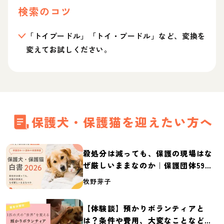
検索のコツ
「トイプードル」「トイ・プードル」など、変換を
変えてお試しください。
保護犬・保護猫を迎えたい方へ
殺処分は減っても、保護の現場はな
ぜ厳しいままなのか｜保護団体59団
体の実態調査【保護犬・保護猫白書
牧野芽子
2026】
【体験談】預かりボランティアと
は？条件や費用、大変なことなど紹