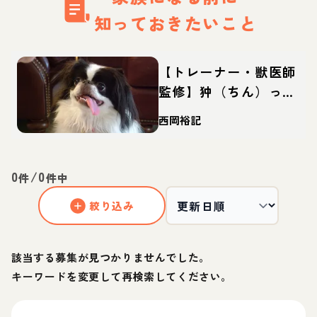
知っておきたいこと
【トレーナー・獣医師
監修】狆（ちん）って
どんな犬？性格・特
西岡裕記
徴・育て方・迎え方
0
/
0
件
件中
絞り込み
該当する募集が見つかりませんでした。
キーワードを変更して再検索してください。