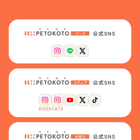
DOGS
CATS