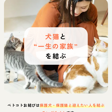
犬猫
と
“一生の家族”
を結ぶ
ペトコトお結びは
保護犬・保護猫と迎えたい人を結ぶ