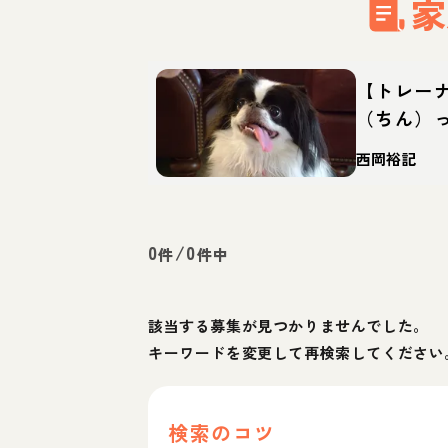
家
【トレー
（ちん）
徴・育て
西岡裕記
0
/
0
件
件中
該当する募集が見つかりませんでした。
キーワードを変更して再検索してください
検索のコツ