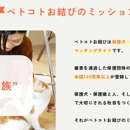
ペトコトお結びの
ミッショ
ペトコトお結びは
保護犬
マッチングサイト
です。
と
審査を通過した保護団体
全国300団体以上
が登録し
族”
保護犬・保護猫と人、そ
ぶ
で大切にされる社会をつ
それがペトコトお結びの