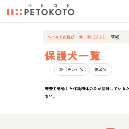
ペトコトお結び
/
犬
/
狆（チン）
/
茨城
保護犬一覧
狆（チン）
茨城
審査を通過した保護団体のみが登録している
さい。