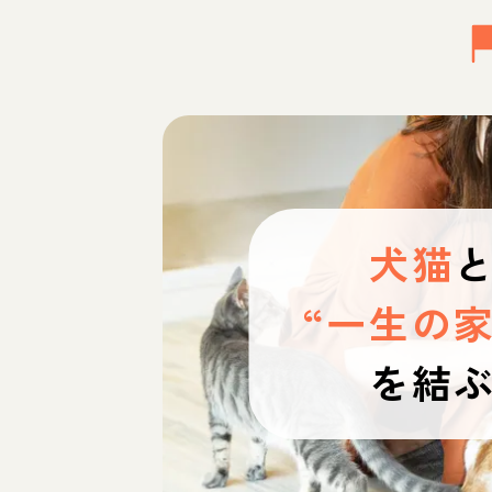
犬猫
“一生の家
を結