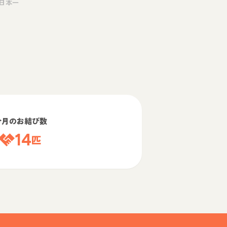
日本一
今月のお結び数
14
匹