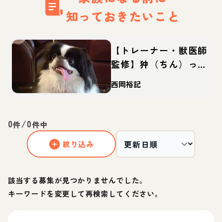
知っておきたいこと
【トレーナー・獣医師
監修】狆（ちん）って
どんな犬？性格・特
西岡裕記
徴・育て方・迎え方
0
/
0
件
件中
絞り込み
該当する募集が見つかりませんでした。
キーワードを変更して再検索してください。