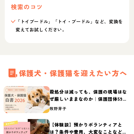
検索のコツ
「トイプードル」「トイ・プードル」など、変換を
変えてお試しください。
保護犬・保護猫を迎えたい方へ
殺処分は減っても、保護の現場はな
ぜ厳しいままなのか｜保護団体59団
体の実態調査【保護犬・保護猫白書
牧野芽子
2026】
【体験談】預かりボランティアと
は？条件や費用、大変なことなど紹