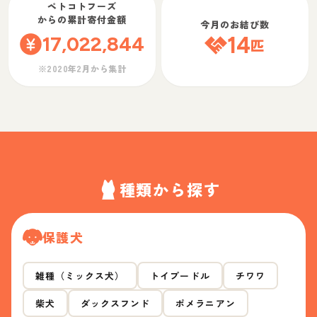
ペトコトフーズ
からの累計寄付金額
今月のお結び数
17,022,844
14
匹
※2020年2月から集計
種類から探す
保護犬
雑種（ミックス犬）
トイプードル
チワワ
柴犬
ダックスフンド
ポメラニアン