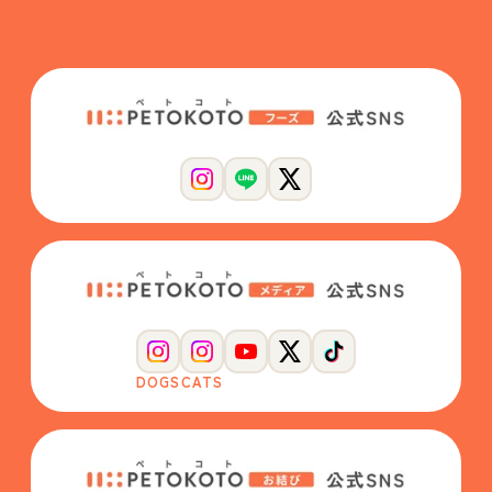
DOGS
CATS