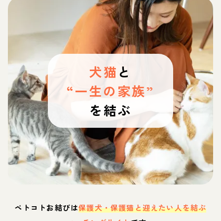
犬猫
と
“一生の家族”
を結ぶ
ペトコトお結びは
保護犬・保護猫と迎えたい人を結ぶ