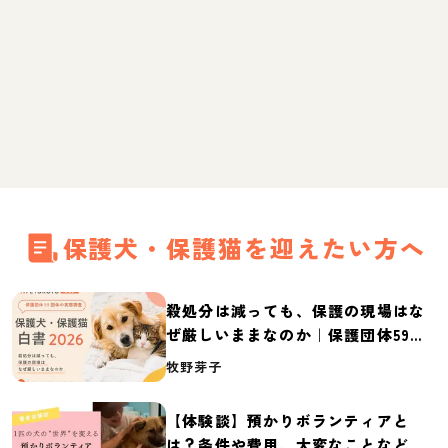
保護犬・保護猫を迎えたい方へ
殺処分は減っても、保護の現場はな
ぜ厳しいままなのか｜保護団体59団
体の実態調査【保護犬・保護猫白書
牧野芽子
2026】
【体験談】預かりボランティアと
は？条件や費用、大変なことなど紹