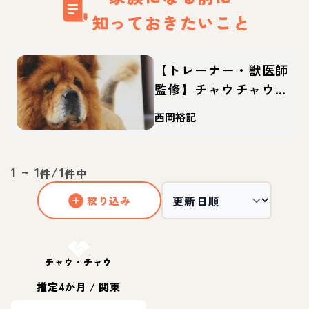
知っておきたいこと
【トレーナー・獣医師
監修】チャウチャウっ
てどんな犬？性格・特
西岡裕記
徴・育て方・迎え方
1
~
1
/
1
件
件中
絞り込み
お結び決定
チャウ・チャウ
推定4か月
/
関東