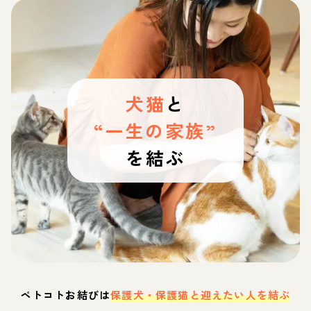
犬猫
と
“一生の家族”
を結ぶ
ペトコトお結びは
保護犬・保護猫と迎えたい人を結ぶ