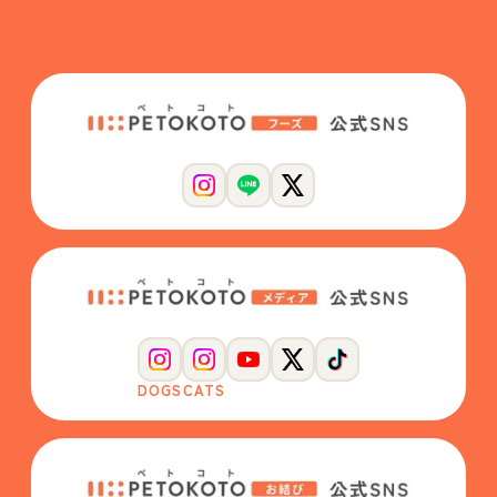
DOGS
CATS