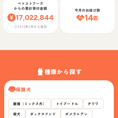
ペトコトフーズ
からの累計寄付金額
今月のお結び数
17,022,844
14
匹
※2020年2月から集計
種類から探す
保護犬
雑種（ミックス犬）
トイプードル
チワワ
柴犬
ダックスフンド
ポメラニアン