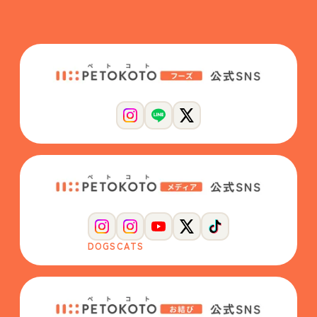
DOGS
CATS