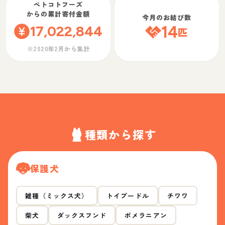
ペトコトフーズ
からの累計寄付金額
今月のお結び数
17,022,844
14
匹
※2020年2月から集計
種類から探す
保護犬
雑種（ミックス犬）
トイプードル
チワワ
柴犬
ダックスフンド
ポメラニアン