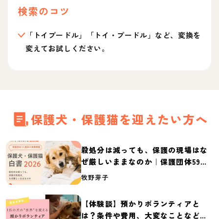
検索のコツ
「トイプードル」「トイ・プードル」など、変換を
変えてお試しください。
保護犬・保護猫を迎えたい方へ
殺処分は減っても、保護の現場はな
ぜ厳しいままなのか｜保護団体59団
体の実態調査【保護犬・保護猫白書
牧野芽子
2026】
【体験談】預かりボランティアと
は？条件や費用、大変なことなど紹