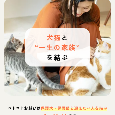
犬猫
と
“一生の家族”
を結ぶ
ペトコトお結びは
保護犬・保護猫と迎えたい人を結ぶ