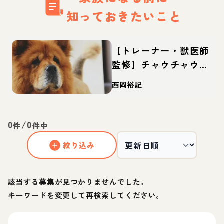
知っておきたいこと
【トレーナー・獣医師
監修】チャウチャウっ
てどんな犬？性格・特
西岡裕記
徴・育て方・迎え方
0
/
0
件
件中
絞り込み
該当する募集が見つかりませんでした。
キーワードを変更して再検索してください。