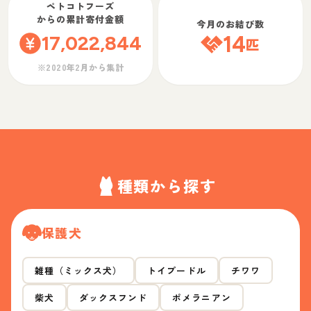
ペトコトフーズ
からの累計寄付金額
今月のお結び数
17,022,844
14
匹
※2020年2月から集計
種類から探す
保護犬
雑種（ミックス犬）
トイプードル
チワワ
柴犬
ダックスフンド
ポメラニアン