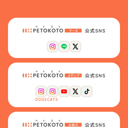
DOGS
CATS