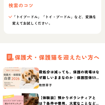
検索のコツ
「トイプードル」「トイ・プードル」など、変換を
変えてお試しください。
保護犬・保護猫を迎えたい方へ
殺処分は減っても、保護の現場はな
ぜ厳しいままなのか｜保護団体59団
体の実態調査【保護犬・保護猫白書
牧野芽子
2026】
【体験談】預かりボランティアと
は？条件や費用、大変なことなど紹