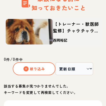
知っておきたいこと
【トレーナー・獣医師
監修】チャウチャウっ
てどんな犬？性格・特
西岡裕記
徴・育て方・迎え方
0
/
0
件
件中
絞り込み
該当する募集が見つかりませんでした。
キーワードを変更して再検索してください。