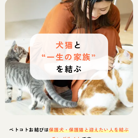
犬猫
と
“一生の家族”
を結ぶ
ペトコトお結びは
保護犬・保護猫と迎えたい人を結ぶ