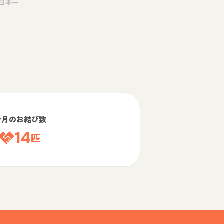
日本一
今月のお結び数
14
匹