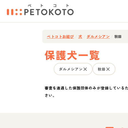
ペトコトお結び
/
犬
/
ダルメシアン
/
秋田
保護犬一覧
ダルメシアン
秋田
審査を通過した保護団体のみが登録している
さい。