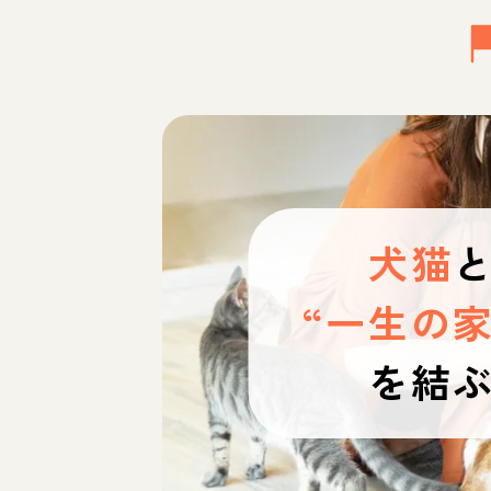
犬猫
“一生の家
を結