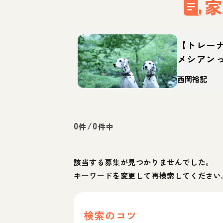
家
【トレー
メシアン
徴・育て
西岡裕記
0
/
0
件
件中
該当する募集が見つかりませんでした。
キーワードを変更して再検索してください
検索のコツ