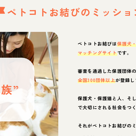
ペトコトお結びの
ミッショ
ペトコトお結びは
保護犬
マッチングサイト
です。
と
審査を通過した保護団体
全国300団体以上
が登録し
族”
保護犬・保護猫と人、そ
ぶ
で大切にされる社会をつ
それがペトコトお結びの