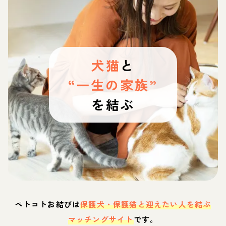
犬猫
と
“一生の家族”
を結ぶ
ペトコトお結びは
保護犬・保護猫と迎えたい人を結ぶ
マッチングサイト
です。