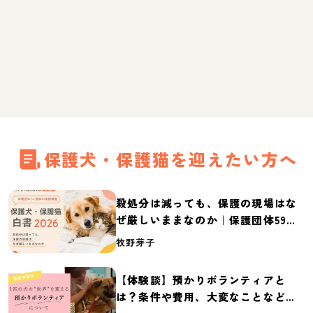
保護犬・保護猫を迎えたい方へ
殺処分は減っても、保護の現場はな
ぜ厳しいままなのか｜保護団体59団
体の実態調査【保護犬・保護猫白書
牧野芽子
2026】
【体験談】預かりボランティアと
は？条件や費用、大変なことなど紹