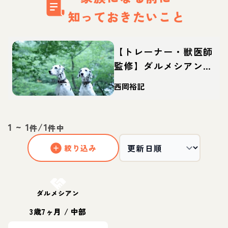
知っておきたいこと
【トレーナー・獣医師
監修】ダルメシアンっ
てどんな犬？性格・特
西岡裕記
徴・育て方・迎え方
1
~
1
/
1
件
件中
絞り込み
お結び決定
ダルメシアン
3歳7ヶ月
/
中部