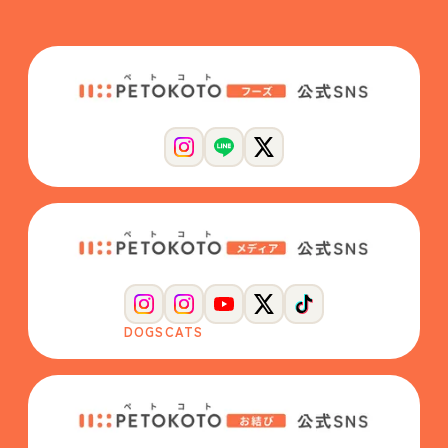
DOGS
CATS