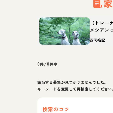
家
【トレー
メシアン
徴・育て
西岡裕記
0
/
0
件
件中
該当する募集が見つかりませんでした。
キーワードを変更して再検索してください
検索のコツ