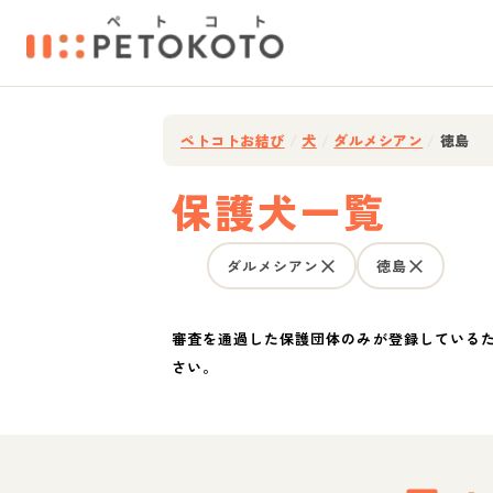
ペトコトお結び
/
犬
/
ダルメシアン
/
徳島
保護犬一覧
ダルメシアン
徳島
審査を通過した保護団体のみが登録している
さい。