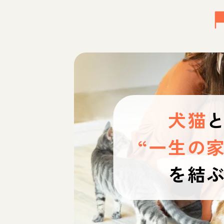
犬猫
“一生の家
を結