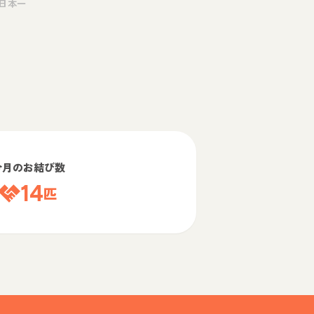
日本一
今月のお結び数
14
匹