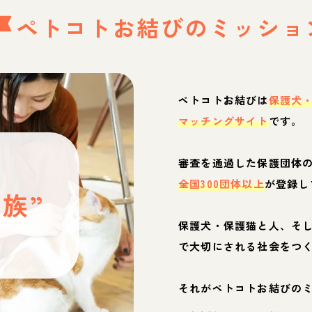
ペトコトお結びの
ミッショ
ペトコトお結びは
保護犬
マッチングサイト
です。
と
審査を通過した保護団体
全国300団体以上
が登録し
族”
保護犬・保護猫と人、そ
ぶ
で大切にされる社会をつ
それがペトコトお結びの