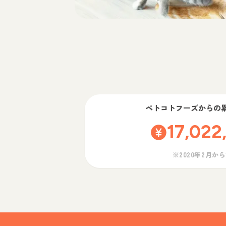
ペトコトフーズ
からの
17,022
※2020年2月か