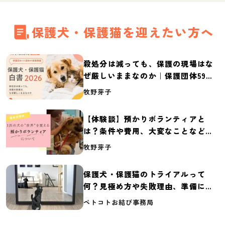
保護犬・保護猫を迎えたい方へ
殺処分は減っても、保護の現場はな
ぜ厳しいままなのか｜保護団体59団
体の実態調査【保護犬・保護猫白書
牧野芽子
2026】
【体験談】預かりボランティアと
は？条件や費用、大変なことなど紹
介
牧野芽子
保護犬・保護猫のトライアルって
何？見極め方や失敗理由、準備に必
要なものを紹介
ペトコトお結び事務局