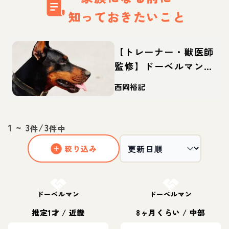
知っておきたいこと
【トレーナー・獣医師
監修】ドーベルマンっ
てどんな犬？性格・特
西岡裕記
徴・育て方・迎え方
1
~
3
/
3
件
件中
絞り込み
お結び決定
お結び決定
ドーベルマン
ドーベルマン
推定1才
/
近畿
8ヶ月くらい
/
中部