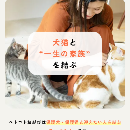
犬猫
と
“一生の家族”
を結ぶ
ペトコトお結びは
保護犬・保護猫と迎えたい人を結ぶ