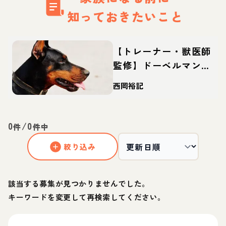
知っておきたいこと
【トレーナー・獣医師
監修】ドーベルマンっ
てどんな犬？性格・特
西岡裕記
徴・育て方・迎え方
0
/
0
件
件中
絞り込み
該当する募集が見つかりませんでした。
キーワードを変更して再検索してください。