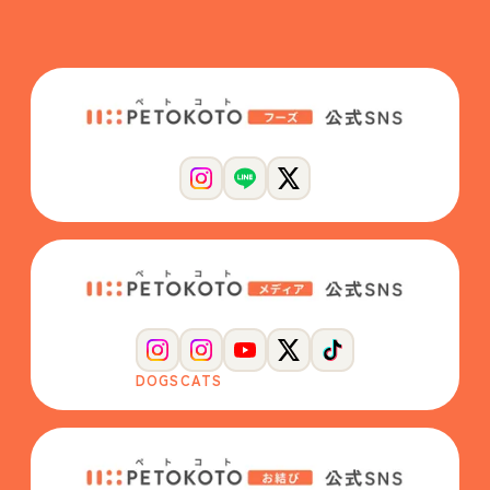
DOGS
CATS