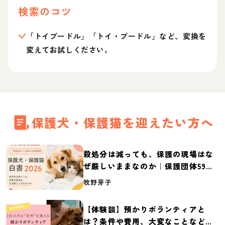
検索のコツ
「トイプードル」「トイ・プードル」など、変換を
変えてお試しください。
保護犬・保護猫を迎えたい方へ
殺処分は減っても、保護の現場はな
ぜ厳しいままなのか｜保護団体59団
体の実態調査【保護犬・保護猫白書
牧野芽子
2026】
【体験談】預かりボランティアと
は？条件や費用、大変なことなど紹