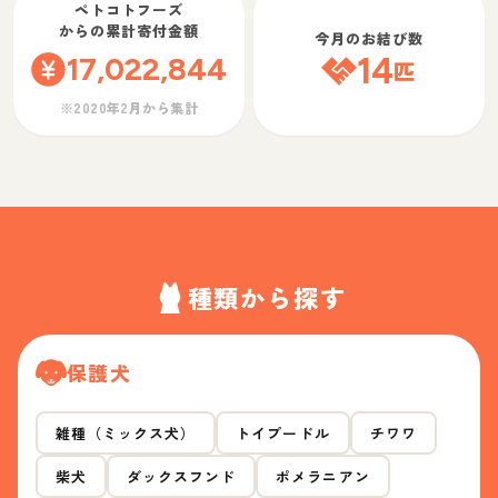
ペトコトフーズ
からの累計寄付金額
今月のお結び数
17,022,844
14
匹
※2020年2月から集計
種類から探す
保護犬
雑種（ミックス犬）
トイプードル
チワワ
柴犬
ダックスフンド
ポメラニアン