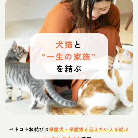
犬猫
と
“一生の家族”
を結ぶ
ペトコトお結びは
保護犬・保護猫と迎えたい人を結ぶ