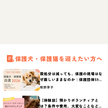
保護犬・保護猫を迎えたい方へ
殺処分は減っても、保護の現場はな
ぜ厳しいままなのか｜保護団体59団
体の実態調査【保護犬・保護猫白書
牧野芽子
2026】
【体験談】預かりボランティアと
は？条件や費用、大変なことなど紹