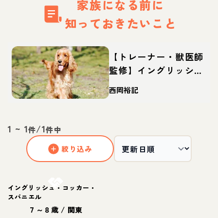
家族になる前に
知っておきたいこと
【トレーナー・獣医師
監修】イングリッシュ
コッカースパニエルっ
西岡裕記
てどんな犬？性格・特
徴・育て方・迎え方
1
~
1
/
1
件
件中
絞り込み
お結び決定
イングリッシュ・コッカー・
スパニエル
７～８歳
/
関東