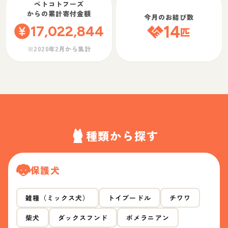
ペトコトフーズ
からの累計寄付金額
今月のお結び数
17,022,844
14
匹
※2020年2月から集計
種類から探す
保護犬
雑種（ミックス犬）
トイプードル
チワワ
柴犬
ダックスフンド
ポメラニアン