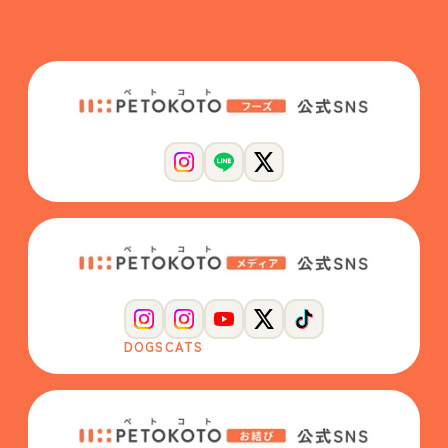
DOGS
CATS