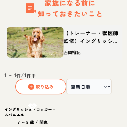
家族になる前に
知っておきたいこと
【トレーナー・獣医師
監修】イングリッシュ
コッカースパニエルっ
西岡裕記
てどんな犬？性格・特
徴・育て方・迎え方
1
~
1
/
1
件
件中
絞り込み
お結び決定
イングリッシュ・コッカー・
スパニエル
７～８歳
/
関東