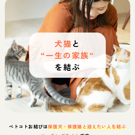
犬猫
と
“一生の家族”
を結ぶ
ペトコトお結びは
保護犬・保護猫と迎えたい人を結ぶ