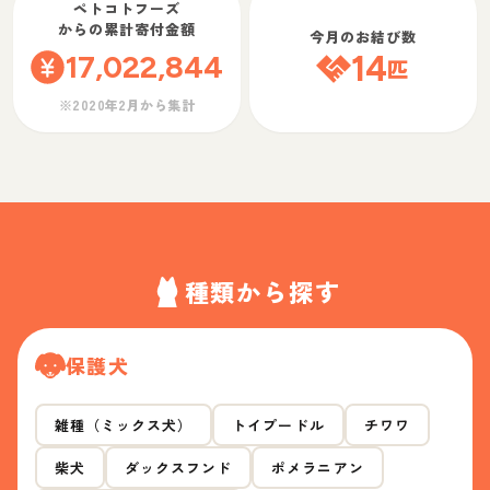
ペトコトフーズ
からの累計寄付金額
今月のお結び数
17,022,844
14
匹
※2020年2月から集計
種類から探す
保護犬
雑種（ミックス犬）
トイプードル
チワワ
柴犬
ダックスフンド
ポメラニアン