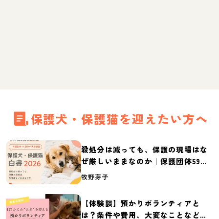
保護犬・保護猫を迎えたい方へ
殺処分は減っても、保護の現場はな
ぜ厳しいままなのか｜保護団体59団
体の実態調査【保護犬・保護猫白書
牧野芽子
2026】
【体験談】預かりボランティアと
は？条件や費用、大変なことなど紹