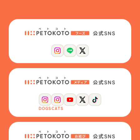
DOGS
CATS