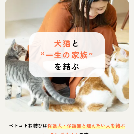
犬猫
と
“一生の家族”
を結ぶ
ペトコトお結びは
保護犬・保護猫と迎えたい人を結ぶ