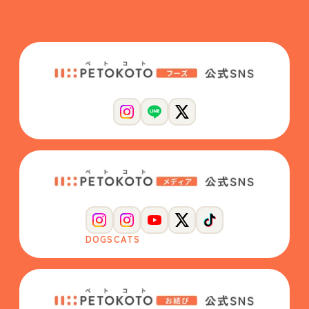
DOGS
CATS