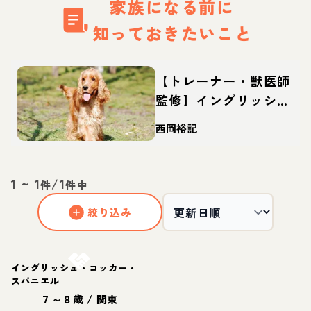
家族になる前に
知っておきたいこと
【トレーナー・獣医師
監修】イングリッシュ
コッカースパニエルっ
西岡裕記
てどんな犬？性格・特
徴・育て方・迎え方
1
~
1
/
1
件
件中
絞り込み
お結び決定
イングリッシュ・コッカー・
スパニエル
７～８歳
/
関東