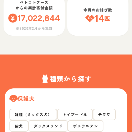
ペトコトフーズ
からの累計寄付金額
今月のお結び数
17,022,844
14
匹
※2020年2月から集計
種類から探す
保護犬
雑種（ミックス犬）
トイプードル
チワワ
柴犬
ダックスフンド
ポメラニアン