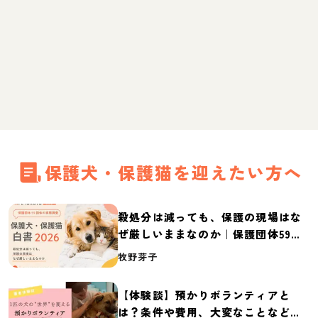
保護犬・保護猫を迎えたい方へ
殺処分は減っても、保護の現場はな
ぜ厳しいままなのか｜保護団体59団
体の実態調査【保護犬・保護猫白書
牧野芽子
2026】
【体験談】預かりボランティアと
は？条件や費用、大変なことなど紹