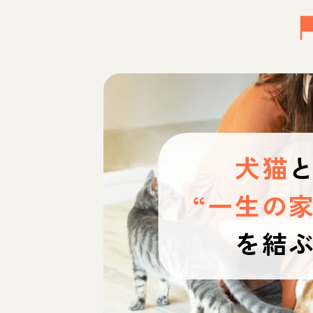
犬猫
“一生の家
を結