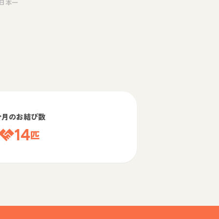
日本一
今月のお結び数
14
匹