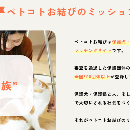
ペトコトお結びの
ミッショ
ペトコトお結びは
保護犬
マッチングサイト
です。
と
審査を通過した保護団体
全国300団体以上
が登録し
族”
保護犬・保護猫と人、そ
ぶ
で大切にされる社会をつ
それがペトコトお結びの