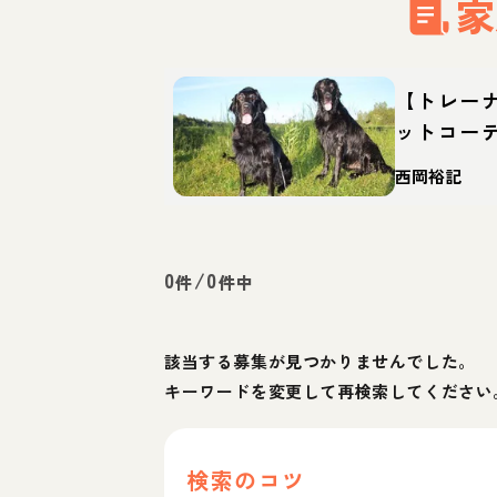
家
【トレー
ットコー
どんな犬
西岡裕記
迎え方
0
/
0
件
件中
該当する募集が見つかりませんでした。
キーワードを変更して再検索してください
検索のコツ