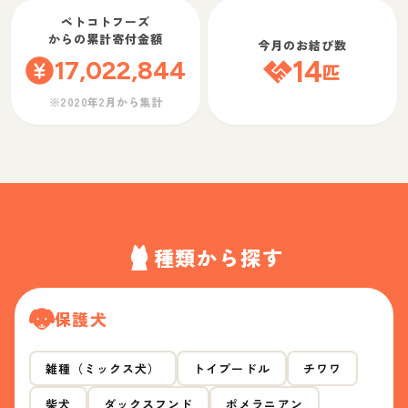
ペトコトフーズ
からの累計寄付金額
今月のお結び数
17,022,844
14
匹
※2020年2月から集計
種類から探す
保護犬
雑種（ミックス犬）
トイプードル
チワワ
柴犬
ダックスフンド
ポメラニアン