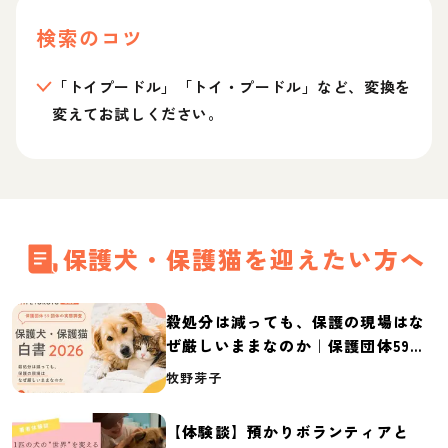
検索のコツ
「トイプードル」「トイ・プードル」など、変換を
変えてお試しください。
保護犬・保護猫を迎えたい方へ
殺処分は減っても、保護の現場はな
ぜ厳しいままなのか｜保護団体59団
体の実態調査【保護犬・保護猫白書
牧野芽子
2026】
【体験談】預かりボランティアと