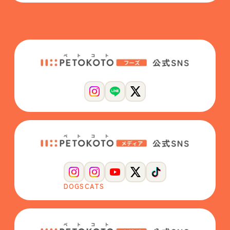
DOGS
CATS