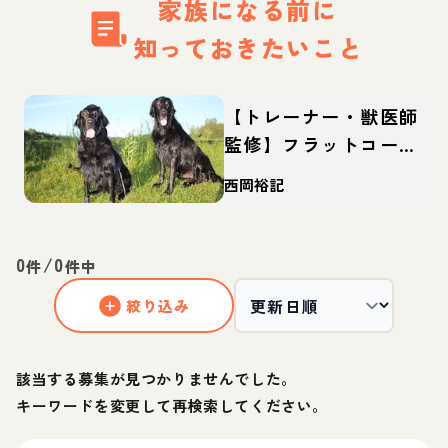
家族になる前に
知っておきたいこと
【トレーナー・獣医師
監修】フラットコーテ
ッドレトリーバーって
西岡裕記
どんな犬？性格・特
徴・育て方・迎え方
0
/
0
件
件中
絞り込み
該当する募集が見つかりませんでした。
キーワードを変更して再検索してください。