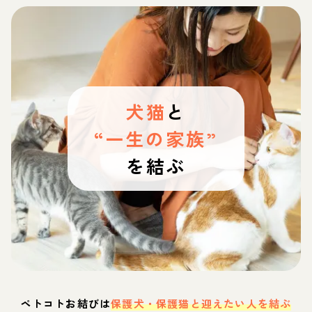
犬猫
と
“一生の家族”
を結ぶ
ペトコトお結びは
保護犬・保護猫と迎えたい人を結ぶ