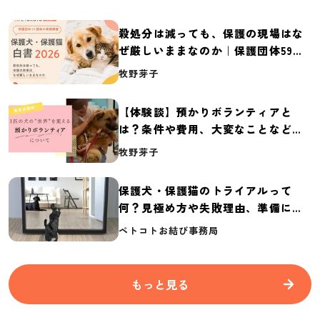
殺処分は減っても、保護の現場はな
ぜ厳しいままなのか｜保護団体59団
体の実態調査【保護犬・保護猫白書
牧野芽子
2026】
【体験談】預かりボランティアと
は？条件や費用、大変なことなど紹
介
牧野芽子
保護犬・保護猫のトライアルって
何？見極め方や失敗理由、準備に必
要なものを紹介
ペトコトお結び事務局
もっと見る