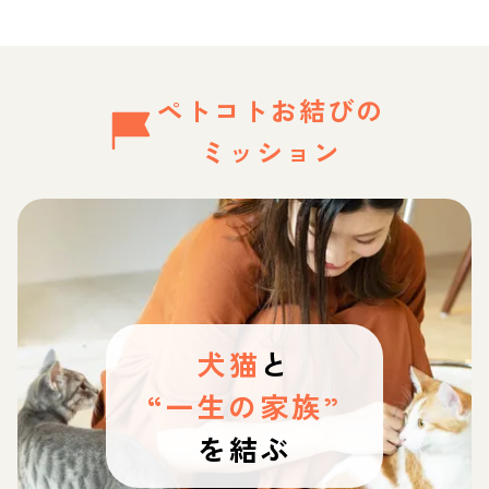
ペトコトお結びの
ミッション
犬猫
と
“一生の家族”
を結ぶ