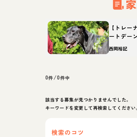
家
【トレー
ートデー
特徴・育
西岡裕記
0
/
0
件
件中
該当する募集が見つかりませんでした。
キーワードを変更して再検索してください
検索のコツ