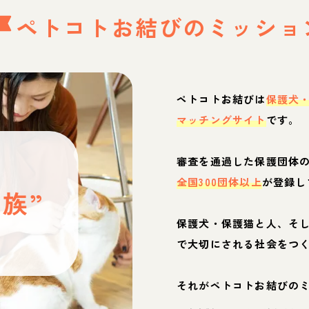
ペトコトお結びの
ミッショ
ペトコトお結びは
保護犬
マッチングサイト
です。
と
審査を通過した保護団体
全国300団体以上
が登録し
族”
保護犬・保護猫と人、そ
ぶ
で大切にされる社会をつ
それがペトコトお結びの