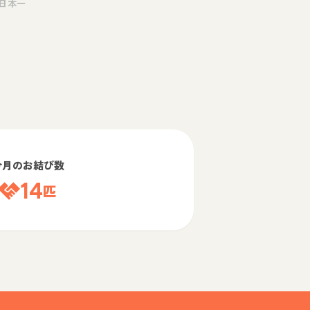
日本一
今月のお結び数
14
匹