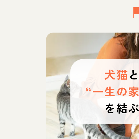
犬猫
“一生の家
を結