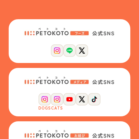
DOGS
CATS