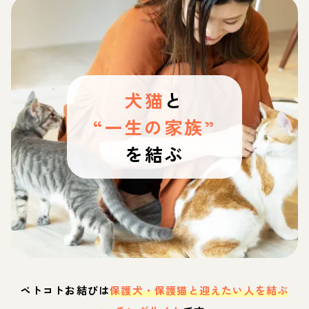
犬猫
と
“一生の家族”
を結ぶ
ペトコトお結びは
保護犬・保護猫と迎えたい人を結ぶ