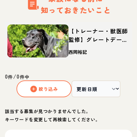
知っておきたいこと
【トレーナー・獣医師
監修】グレートデーン
ってどんな犬？性格・
西岡裕記
特徴・育て方・迎え方
0
/
0
件
件中
絞り込み
該当する募集が見つかりませんでした。
キーワードを変更して再検索してください。