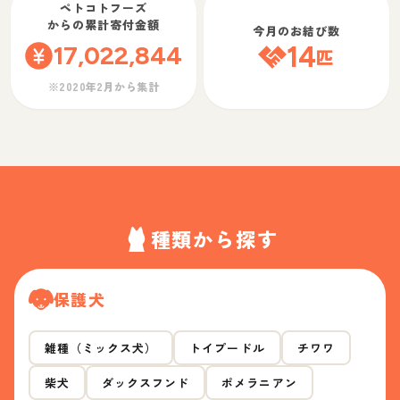
ペトコトフーズ
からの累計寄付金額
今月のお結び数
17,022,844
14
匹
※2020年2月から集計
種類から探す
保護犬
雑種（ミックス犬）
トイプードル
チワワ
柴犬
ダックスフンド
ポメラニアン