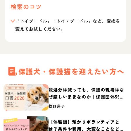
検索のコツ
「トイプードル」「トイ・プードル」など、変換を
変えてお試しください。
保護犬・保護猫を迎えたい方へ
殺処分は減っても、保護の現場はな
ぜ厳しいままなのか｜保護団体59団
体の実態調査【保護犬・保護猫白書
牧野芽子
2026】
【体験談】預かりボランティアと
は？条件や費用、大変なことなど紹