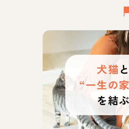
犬猫
“一生の家
を結