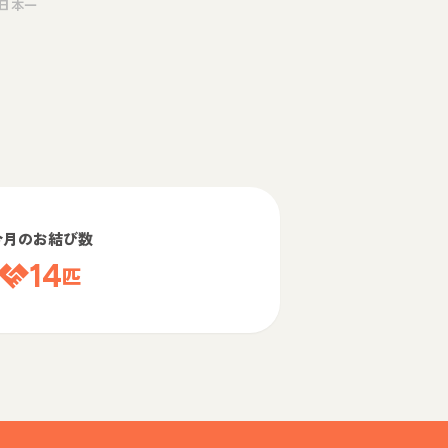
日本一
今月のお結び数
14
匹