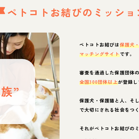
ペトコトお結びの
ミッショ
ペトコトお結びは
保護犬
マッチングサイト
です。
と
審査を通過した保護団体
全国300団体以上
が登録し
族”
保護犬・保護猫と人、そ
ぶ
で大切にされる社会をつ
それがペトコトお結びの