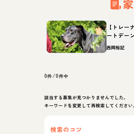
家
【トレー
ートデー
特徴・育
西岡裕記
0
/
0
件
件中
該当する募集が見つかりませんでした。
キーワードを変更して再検索してください
検索のコツ