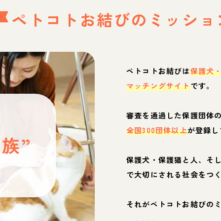
ペトコトお結びの
ミッショ
ペトコトお結びは
保護犬
マッチングサイト
です。
と
審査を通過した保護団体
全国300団体以上
が登録し
族”
保護犬・保護猫と人、そ
ぶ
で大切にされる社会をつ
それがペトコトお結びの