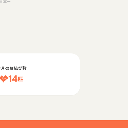
日本一
今月のお結び数
14
匹