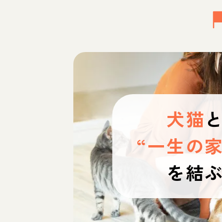
犬猫
“一生の家
を結