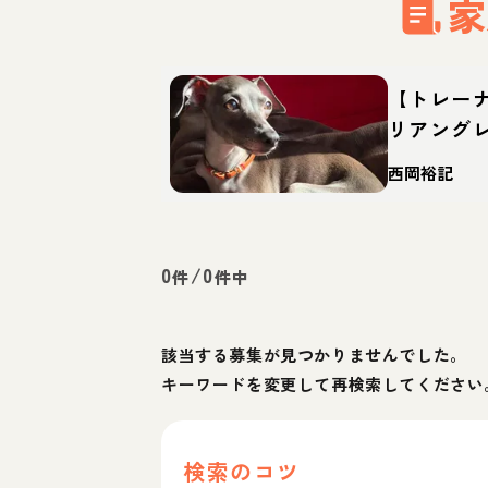
家
【トレー
リアング
犬？性格
西岡裕記
0
/
0
件
件中
該当する募集が見つかりませんでした。
キーワードを変更して再検索してください
検索のコツ