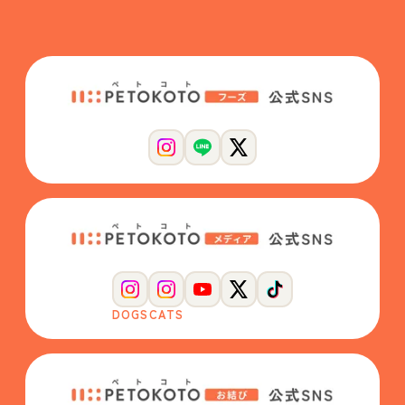
DOGS
CATS