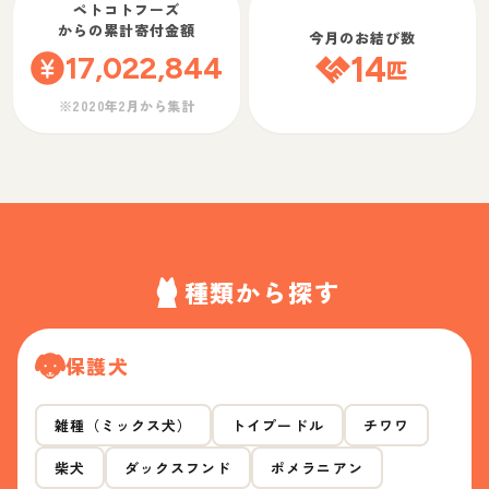
ペトコトフーズ
からの累計寄付金額
今月のお結び数
17,022,844
14
匹
※2020年2月から集計
種類から探す
保護犬
雑種（ミックス犬）
トイプードル
チワワ
柴犬
ダックスフンド
ポメラニアン