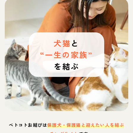
犬猫
と
“一生の家族”
を結ぶ
ペトコトお結びは
保護犬・保護猫と迎えたい人を結ぶ