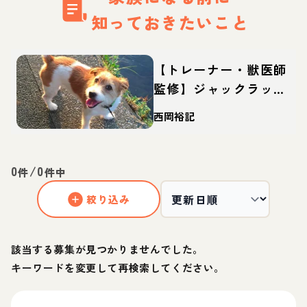
知っておきたいこと
【トレーナー・獣医師
監修】ジャックラッセ
ルテリアってどんな
西岡裕記
犬？性格・特徴・育て
方・迎え方
0
/
0
件
件中
絞り込み
該当する募集が見つかりませんでした。
キーワードを変更して再検索してください。