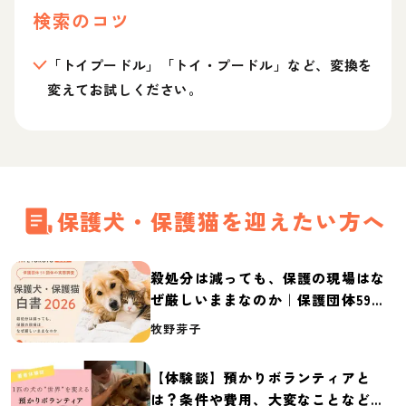
検索のコツ
「トイプードル」「トイ・プードル」など、変換を
変えてお試しください。
保護犬・保護猫を迎えたい方へ
殺処分は減っても、保護の現場はな
ぜ厳しいままなのか｜保護団体59団
体の実態調査【保護犬・保護猫白書
牧野芽子
2026】
【体験談】預かりボランティアと
は？条件や費用、大変なことなど紹