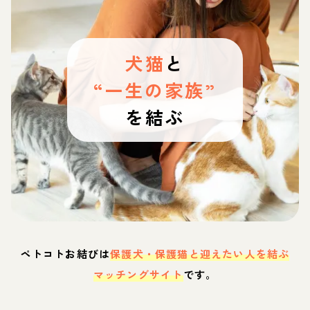
犬猫
と
“一生の家族”
を結ぶ
ペトコトお結びは
保護犬・保護猫と迎えたい人を結ぶ
マッチングサイト
です。