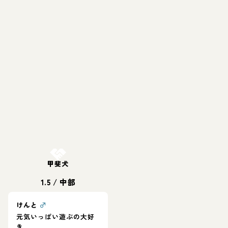
お結び決定
甲斐犬
1.5
/
中部
けんと
♂
元気いっぱい遊ぶの大好
き