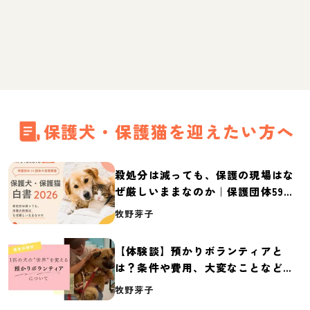
保護犬・保護猫を迎えたい方へ
殺処分は減っても、保護の現場はな
ぜ厳しいままなのか｜保護団体59団
体の実態調査【保護犬・保護猫白書
牧野芽子
2026】
【体験談】預かりボランティアと
は？条件や費用、大変なことなど紹
介
牧野芽子