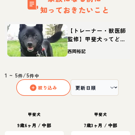
知っておきたいこと
【トレーナー・獣医師
監修】甲斐犬ってどん
な犬？性格・特徴・育
西岡裕記
て方・迎え方
1
~
5
/
5
件
件中
絞り込み
甲斐犬
甲斐犬
9歳6ヶ月
/
中部
7歳3ヶ月
/
中部