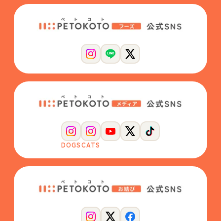
DOGS
CATS