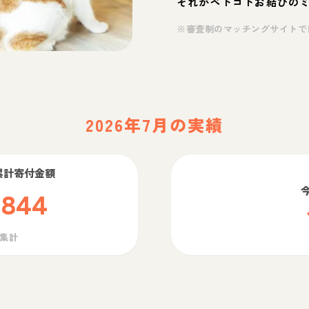
それがペトコトお結びの
※審査制のマッチングサイトで
2026年7月の実績
累計寄付金額
,844
ら集計