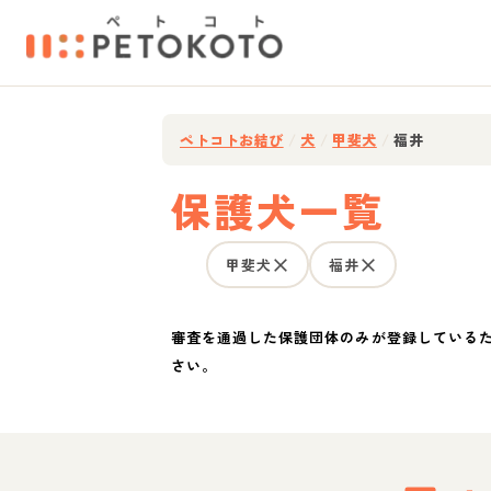
ペトコトお結び
/
犬
/
甲斐犬
/
福井
保護犬一覧
甲斐犬
福井
審査を通過した保護団体のみが登録している
さい。