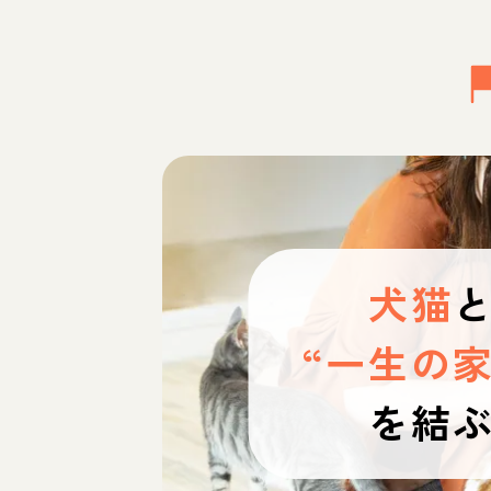
犬猫
“一生の家
を結