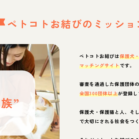
ペトコトお結びの
ミッショ
ペトコトお結びは
保護犬
マッチングサイト
です。
と
審査を通過した保護団体
全国300団体以上
が登録し
族”
保護犬・保護猫と人、そ
ぶ
で大切にされる社会をつ