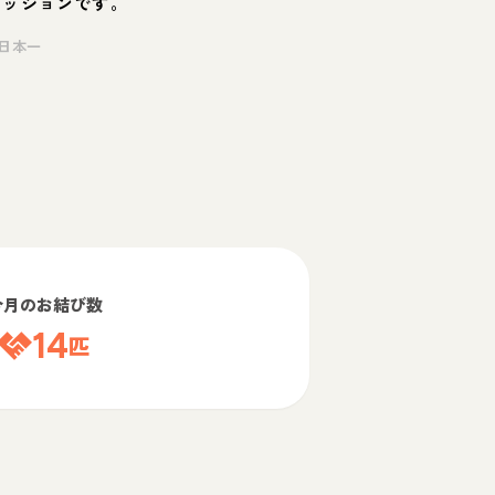
ミッションです。
日本一
今月のお結び数
14
匹