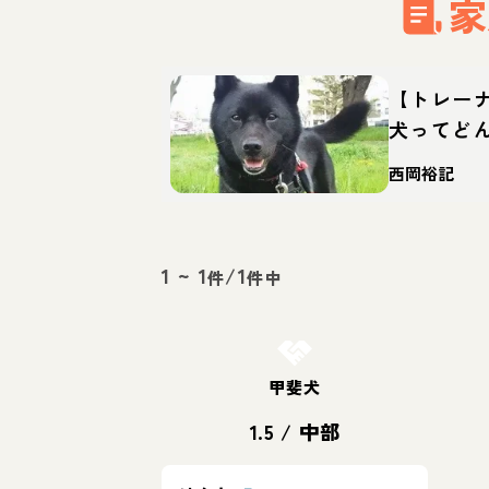
家
【トレー
犬ってど
て方・迎
西岡裕記
1
~
1
/
1
件
件中
お結び決定
甲斐犬
1.5
/
中部