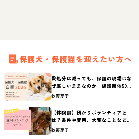
保護犬・保護猫を迎えたい方へ
殺処分は減っても、保護の現場はな
ぜ厳しいままなのか｜保護団体59団
体の実態調査【保護犬・保護猫白書
牧野芽子
2026】
【体験談】預かりボランティアと
は？条件や費用、大変なことなど紹
介
牧野芽子