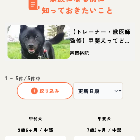
知っておきたいこと
【トレーナー・獣医師
監修】甲斐犬ってどん
な犬？性格・特徴・育
西岡裕記
て方・迎え方
1
~
5
/
5
件
件中
絞り込み
甲斐犬
甲斐犬
9歳6ヶ月
/
中部
7歳3ヶ月
/
中部