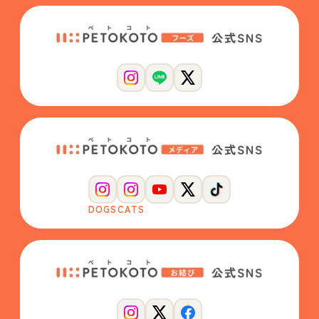
DOGS
CATS