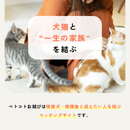
犬猫
と
“一生の家族”
を結ぶ
ペトコトお結びは
保護犬・保護猫と迎えたい人を結ぶ
マッチングサイト
です。