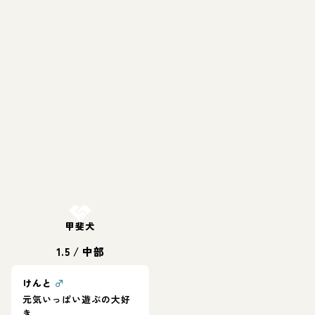
お結び決定
甲斐犬
1.5
/
中部
けんと
♂
元気いっぱい遊ぶの大好
き