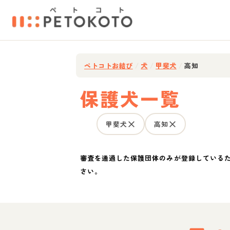
ペトコトお結び
/
犬
/
甲斐犬
/
高知
保護犬一覧
甲斐犬
高知
審査を通過した保護団体のみが登録している
さい。