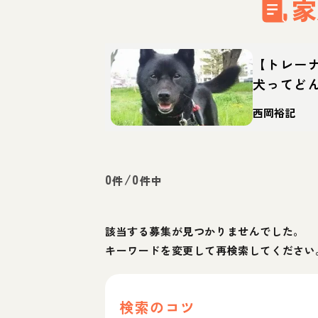
家
【トレー
犬ってど
て方・迎
西岡裕記
0
/
0
件
件中
該当する募集が見つかりませんでした。
キーワードを変更して再検索してください
検索のコツ