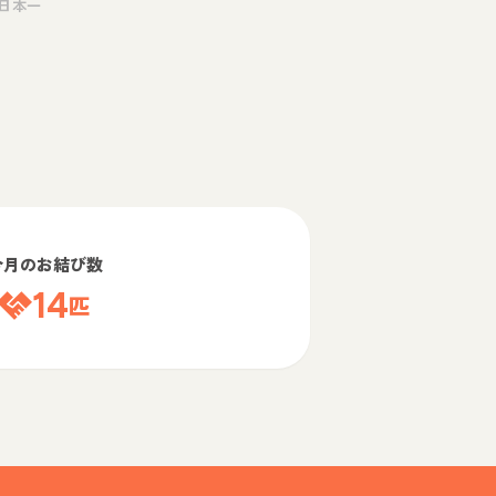
日本一
今月のお結び数
14
匹