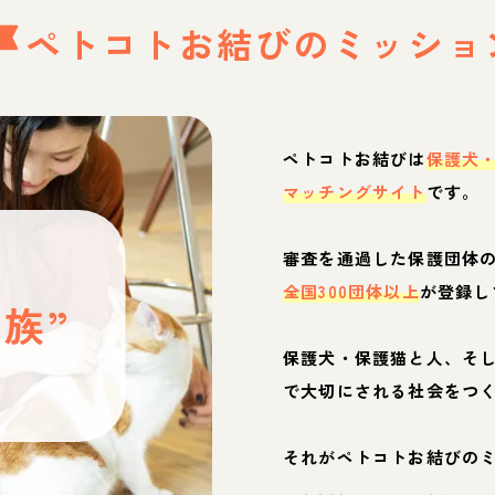
ペトコトお結びの
ミッショ
ペトコトお結びは
保護犬
マッチングサイト
です。
と
審査を通過した保護団体
全国300団体以上
が登録し
族”
保護犬・保護猫と人、そ
ぶ
で大切にされる社会をつ
それがペトコトお結びの