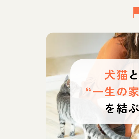
犬猫
“一生の家
を結