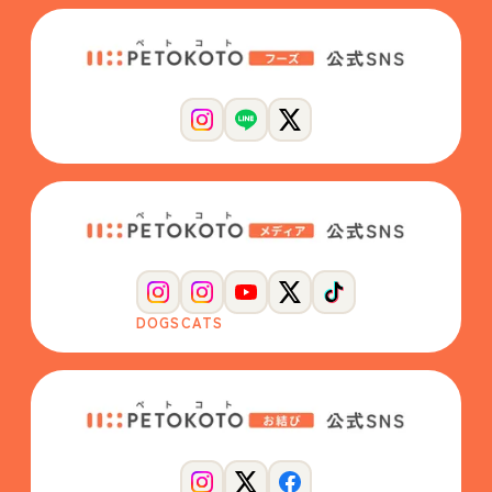
DOGS
CATS