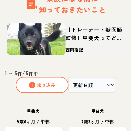
知っておきたいこと
【トレーナー・獣医師
監修】甲斐犬ってどん
な犬？性格・特徴・育
西岡裕記
て方・迎え方
1
~
5
/
5
件
件中
絞り込み
甲斐犬
甲斐犬
9歳6ヶ月
/
中部
7歳3ヶ月
/
中部