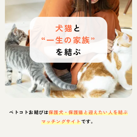
犬猫
と
“一生の家族”
を結ぶ
ペトコトお結びは
保護犬・保護猫と迎えたい人を結ぶ
マッチングサイト
です。