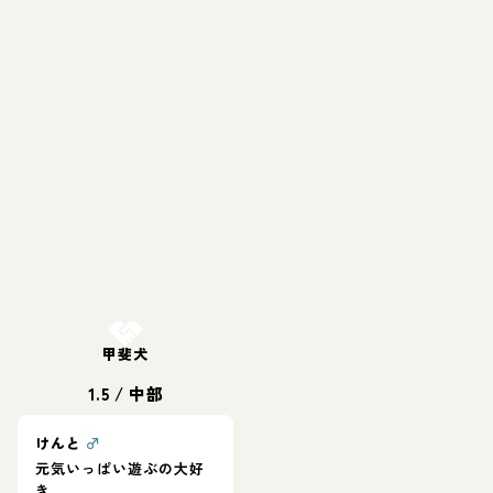
お結び決定
甲斐犬
1.5
/
中部
けんと
♂
元気いっぱい遊ぶの大好
き