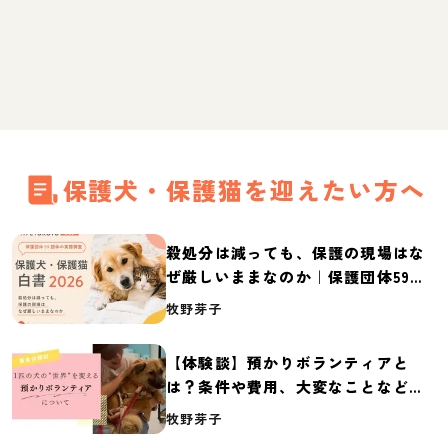
保護犬・保護猫を迎えたい方へ
殺処分は減っても、保護の現場はな
ぜ厳しいままなのか｜保護団体59団
体の実態調査【保護犬・保護猫白書
牧野芽子
2026】
【体験談】預かりボランティアと
は？条件や費用、大変なことなど紹
介
牧野芽子