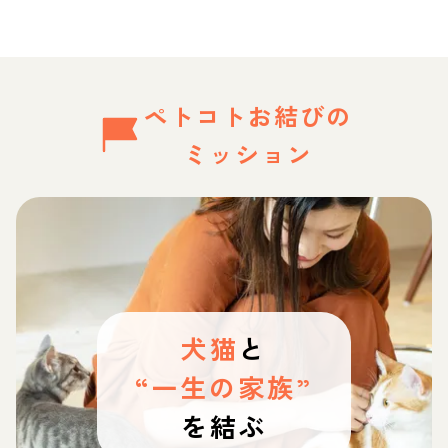
ペトコトお結びの
ミッション
犬猫
と
“一生の家族”
を結ぶ