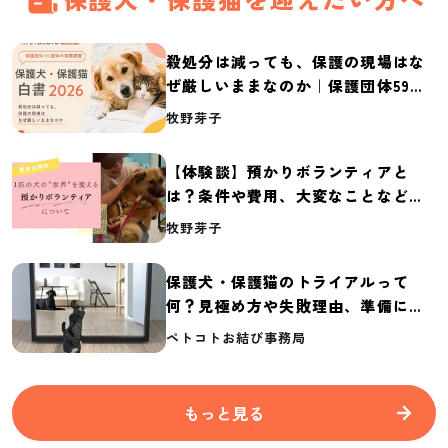
殺処分は減っても、保護の現場はな
ぜ厳しいままなのか｜保護団体59団
体の実態調査【保護犬・保護猫白書
牧野芽子
2026】
【体験談】預かりボランティアと
は？条件や費用、大変なことなど紹
介
牧野芽子
保護犬・保護猫のトライアルって
何？見極め方や失敗理由、準備に必
要なものを紹介
ペトコトお結び事務局
もっと見る