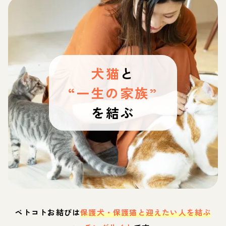
犬猫
と
“一生の家族”
を結ぶ
ペトコトお結びは
保護犬・保護猫と迎えたい人を結ぶ