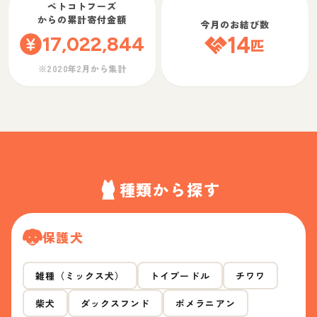
ペトコトフーズ
からの累計寄付金額
今月のお結び数
17,022,844
14
匹
※2020年2月から集計
種類から探す
保護犬
雑種（ミックス犬）
トイプードル
チワワ
柴犬
ダックスフンド
ポメラニアン