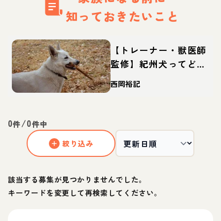
知っておきたいこと
【トレーナー・獣医師
監修】紀州犬ってどん
な犬？性格・特徴・育
西岡裕記
て方・迎え方
0
/
0
件
件中
絞り込み
該当する募集が見つかりませんでした。
キーワードを変更して再検索してください。