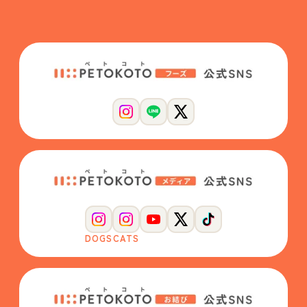
DOGS
CATS