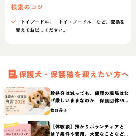
検索のコツ
「トイプードル」「トイ・プードル」など、変換を
変えてお試しください。
保護犬・保護猫を迎えたい方へ
殺処分は減っても、保護の現場はな
ぜ厳しいままなのか｜保護団体59団
体の実態調査【保護犬・保護猫白書
牧野芽子
2026】
【体験談】預かりボランティアと
は？条件や費用、大変なことなど紹