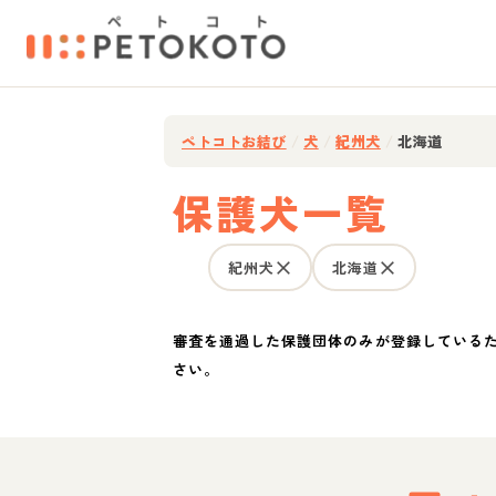
ペトコトお結び
/
犬
/
紀州犬
/
北海道
保護犬一覧
紀州犬
北海道
審査を通過した保護団体のみが登録している
さい。