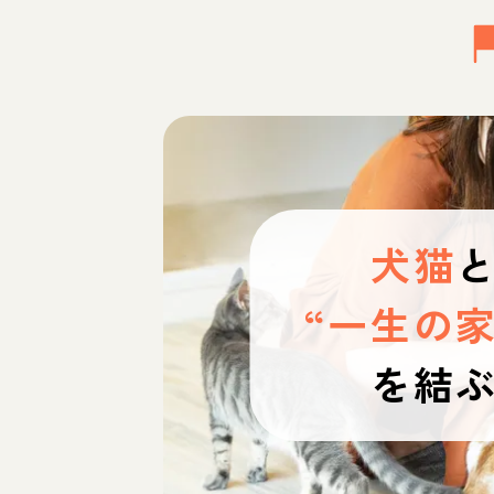
犬猫
“一生の家
を結