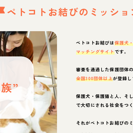
ペトコトお結びの
ミッショ
ペトコトお結びは
保護犬
マッチングサイト
です。
と
審査を通過した保護団体
全国300団体以上
が登録し
族”
保護犬・保護猫と人、そ
ぶ
で大切にされる社会をつ
それがペトコトお結びの