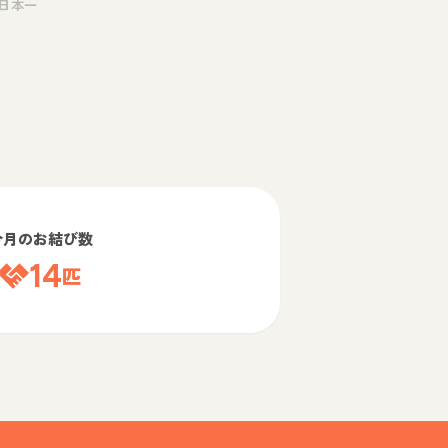
日本一
今月のお結び数
14
匹