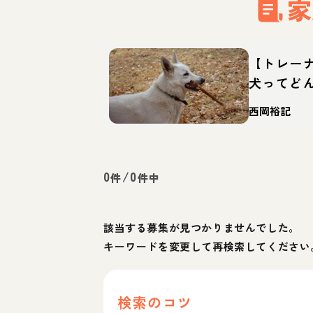
家
【トレー
犬ってど
て方・迎
西岡裕記
0
/
0
件
件中
該当する募集が見つかりませんでした。
キーワードを変更して再検索してください
検索のコツ