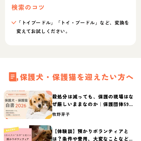
検索のコツ
「トイプードル」「トイ・プードル」など、変換を
変えてお試しください。
保護犬・保護猫を迎えたい方へ
殺処分は減っても、保護の現場はな
ぜ厳しいままなのか｜保護団体59団
体の実態調査【保護犬・保護猫白書
牧野芽子
2026】
【体験談】預かりボランティアと
は？条件や費用、大変なことなど紹