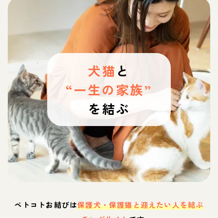
犬猫
と
“一生の家族”
を結ぶ
ペトコトお結びは
保護犬・保護猫と迎えたい人を結ぶ