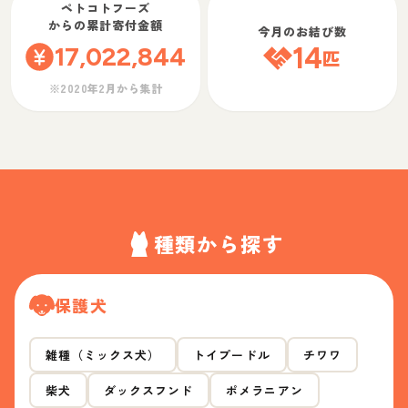
ペトコトフーズ
からの累計寄付金額
今月のお結び数
17,022,844
14
匹
※2020年2月から集計
種類から探す
保護犬
雑種（ミックス犬）
トイプードル
チワワ
柴犬
ダックスフンド
ポメラニアン