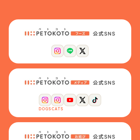
DOGS
CATS