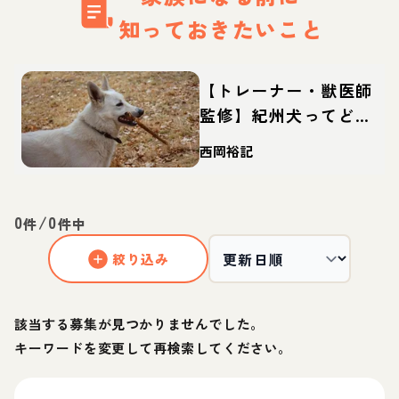
知っておきたいこと
【トレーナー・獣医師
監修】紀州犬ってどん
な犬？性格・特徴・育
西岡裕記
て方・迎え方
0
/
0
件
件中
絞り込み
該当する募集が見つかりませんでした。
キーワードを変更して再検索してください。