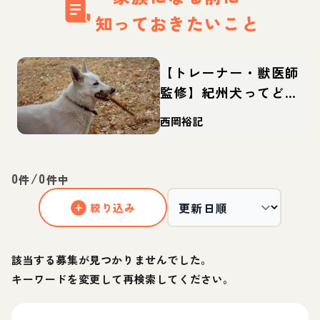
知っておきたいこと
【トレーナー・獣医師
監修】紀州犬ってどん
な犬？性格・特徴・育
西岡裕記
て方・迎え方
0
/
0
件
件中
絞り込み
該当する募集が見つかりませんでした。
キーワードを変更して再検索してください。