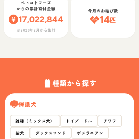
ペトコトフーズ
からの累計寄付金額
今月のお結び数
17,022,844
14
匹
※2020年2月から集計
種類から探す
保護犬
雑種（ミックス犬）
トイプードル
チワワ
柴犬
ダックスフンド
ポメラニアン