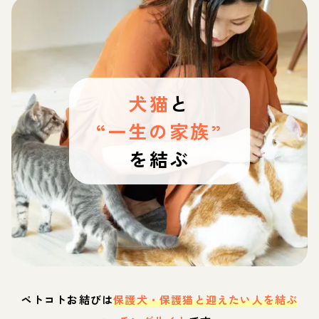
犬猫
と
“一生の家族”
を結ぶ
ペトコトお結びは
保護犬・保護猫と迎えたい人を結ぶ