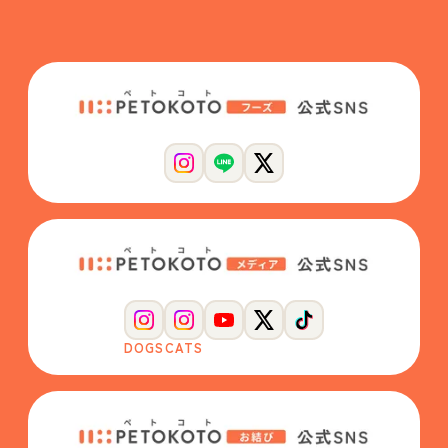
DOGS
CATS