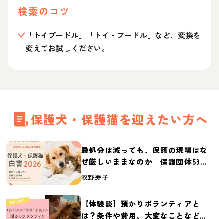
検索のコツ
「トイプードル」「トイ・プードル」など、変換を
変えてお試しください。
保護犬・保護猫を迎えたい方へ
殺処分は減っても、保護の現場はな
ぜ厳しいままなのか｜保護団体59団
体の実態調査【保護犬・保護猫白書
牧野芽子
2026】
【体験談】預かりボランティアと
は？条件や費用、大変なことなど紹