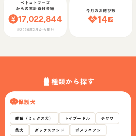
ペトコトフーズ
からの累計寄付金額
今月のお結び数
17,022,844
14
匹
※2020年2月から集計
種類から探す
保護犬
雑種（ミックス犬）
トイプードル
チワワ
柴犬
ダックスフンド
ポメラニアン