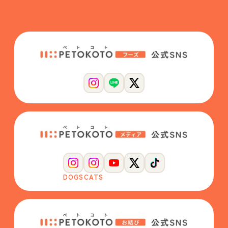
DOGS
CATS