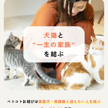
犬猫
と
“一生の家族”
を結ぶ
ペトコトお結びは
保護犬・保護猫と迎えたい人を結ぶ