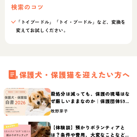
検索のコツ
「トイプードル」「トイ・プードル」など、変換を
変えてお試しください。
保護犬・保護猫を迎えたい方へ
殺処分は減っても、保護の現場はな
ぜ厳しいままなのか｜保護団体59団
体の実態調査【保護犬・保護猫白書
牧野芽子
2026】
【体験談】預かりボランティアと
は？条件や費用、大変なことなど紹