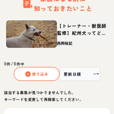
知っておきたいこと
【トレーナー・獣医師
監修】紀州犬ってどん
な犬？性格・特徴・育
西岡裕記
て方・迎え方
0
/
0
件
件中
絞り込み
該当する募集が見つかりませんでした。
キーワードを変更して再検索してください。