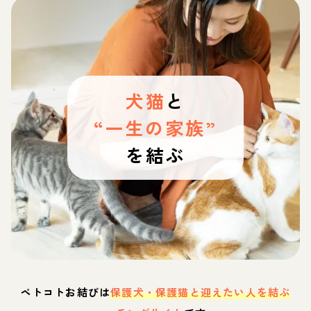
犬猫
と
“一生の家族”
を結ぶ
ペトコトお結びは
保護犬・保護猫と迎えたい人を結ぶ