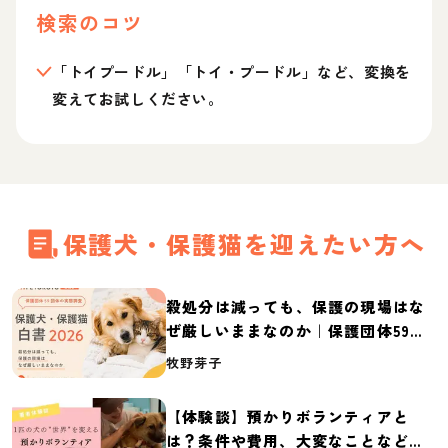
検索のコツ
「トイプードル」「トイ・プードル」など、変換を
変えてお試しください。
保護犬・保護猫を迎えたい方へ
殺処分は減っても、保護の現場はな
ぜ厳しいままなのか｜保護団体59団
体の実態調査【保護犬・保護猫白書
牧野芽子
2026】
【体験談】預かりボランティアと
は？条件や費用、大変なことなど紹