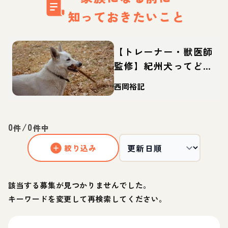
知っておきたいこと
【トレーナー・獣医師
監修】紀州犬ってどん
な犬？性格・特徴・育
西岡裕記
て方・迎え方
0
/
0
件
件中
絞り込み
該当する募集が見つかりませんでした。
キーワードを変更して再検索してください。