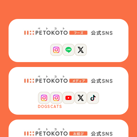
DOGS
CATS