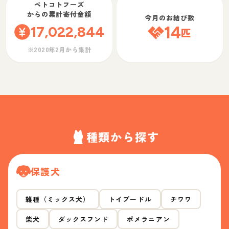
ペトコトフーズ
からの累計寄付金額
今月のお結び数
17,022,844
14
匹
※2020年2月から集計
種類から探す
保護犬
雑種（ミックス犬）
トイプードル
チワワ
柴犬
ダックスフンド
ポメラニアン