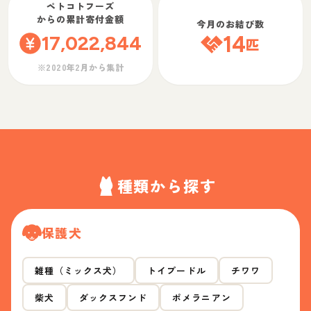
ペトコトフーズ
からの累計寄付金額
今月のお結び数
17,022,844
14
匹
※2020年2月から集計
種類から探す
保護犬
雑種（ミックス犬）
トイプードル
チワワ
柴犬
ダックスフンド
ポメラニアン