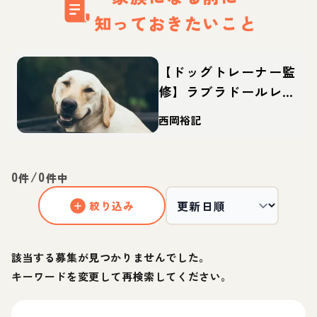
知っておきたいこと
【ドッグトレーナー監
修】ラブラドールレト
リバーの特徴・性格
西岡裕記
は？寿命や体重、里親
からの迎え方など
0
/
0
件
件中
絞り込み
該当する募集が見つかりませんでした。
キーワードを変更して再検索してください。