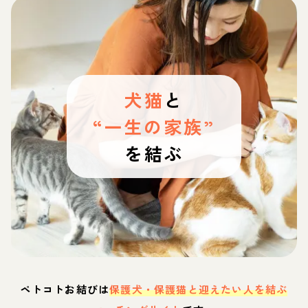
犬猫
と
“一生の家族”
を結ぶ
ペトコトお結びは
保護犬・保護猫と迎えたい人を結ぶ