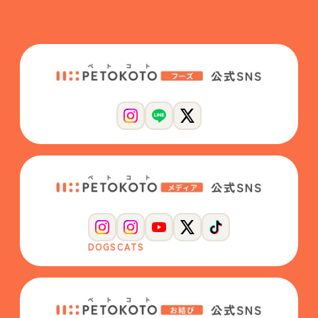
DOGS
CATS