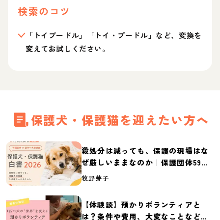
検索のコツ
「トイプードル」「トイ・プードル」など、変換を
変えてお試しください。
保護犬・保護猫を迎えたい方へ
殺処分は減っても、保護の現場はな
ぜ厳しいままなのか｜保護団体59団
体の実態調査【保護犬・保護猫白書
牧野芽子
2026】
【体験談】預かりボランティアと
は？条件や費用、大変なことなど紹