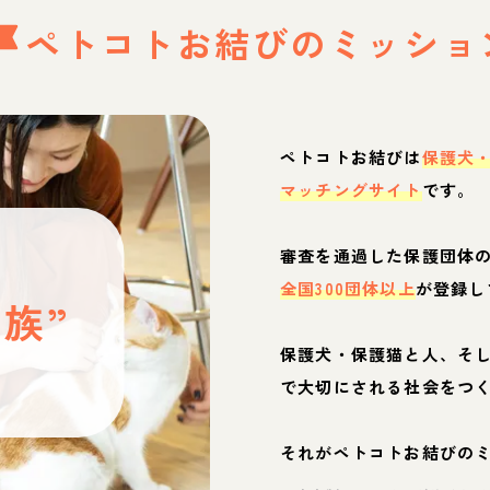
ペトコトお結びの
ミッショ
ペトコトお結びは
保護犬
マッチングサイト
です。
と
審査を通過した保護団体
全国300団体以上
が登録し
族”
保護犬・保護猫と人、そ
ぶ
で大切にされる社会をつ
それがペトコトお結びの