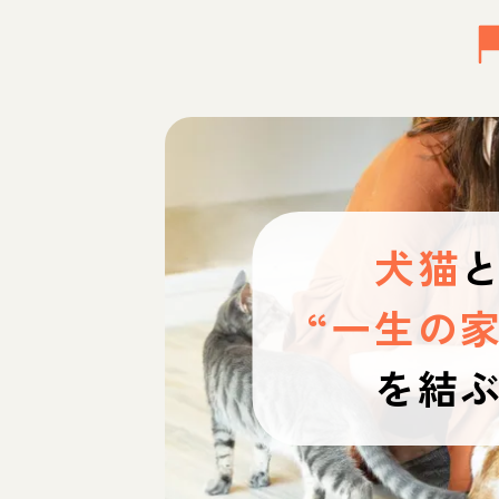
犬猫
“一生の家
を結