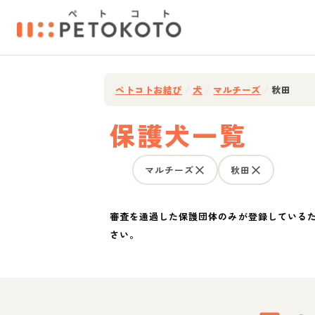
ペトコトお結び
/
犬
/
マルチーズ
/
秋田
保護犬一覧
マルチーズ
秋田
審査を通過した保護団体のみが登録している
さい。