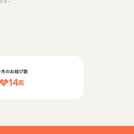
日本一
今月のお結び数
14
匹