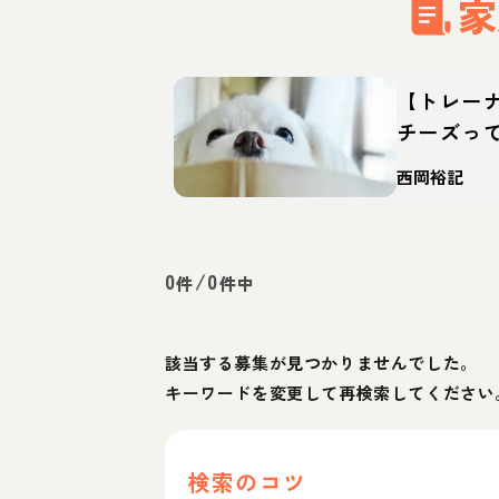
家
【トレー
チーズっ
徴・育て
西岡裕記
0
/
0
件
件中
該当する募集が見つかりませんでした。
キーワードを変更して再検索してください
検索のコツ