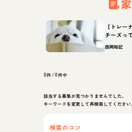
家
【トレー
チーズっ
徴・育て
西岡裕記
0
/
0
件
件中
該当する募集が見つかりませんでした。
キーワードを変更して再検索してください
検索のコツ