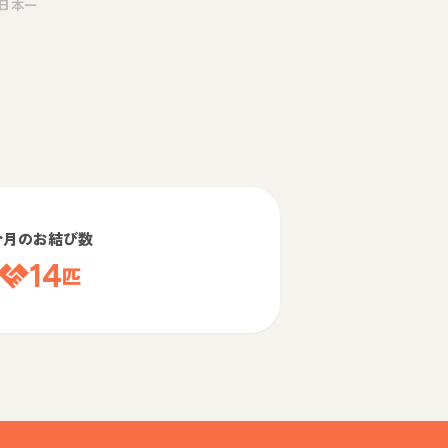
日本一
今月のお結び数
14
匹