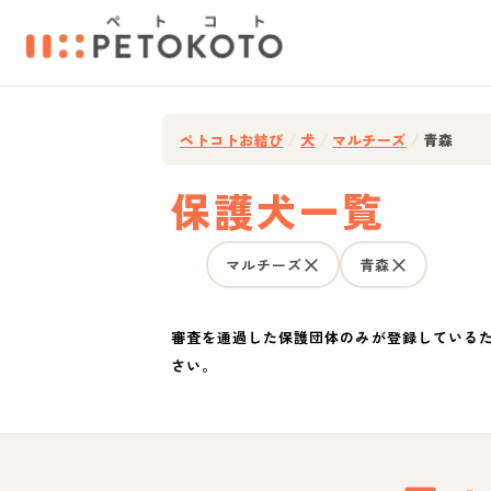
ペトコトお結び
/
犬
/
マルチーズ
/
青森
保護犬一覧
マルチーズ
青森
審査を通過した保護団体のみが登録している
さい。