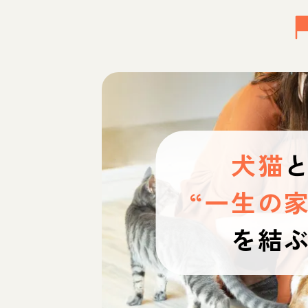
犬猫
“一生の家
を結