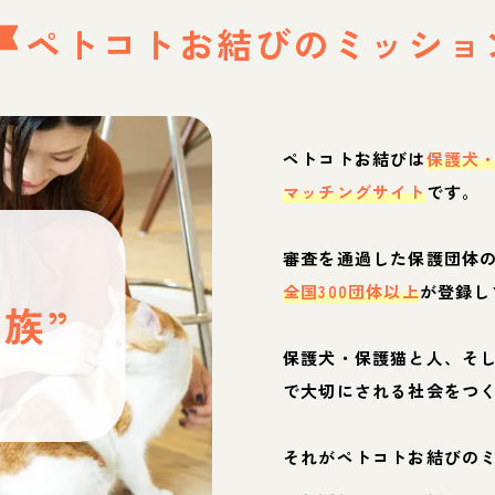
ペトコトお結びの
ミッショ
ペトコトお結びは
保護犬
マッチングサイト
です。
と
審査を通過した保護団体
全国300団体以上
が登録し
族”
保護犬・保護猫と人、そ
ぶ
で大切にされる社会をつ
それがペトコトお結びの