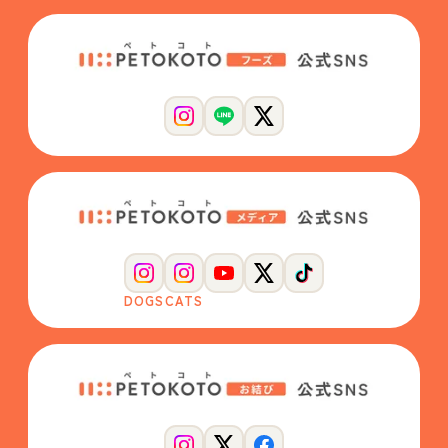
DOGS
CATS