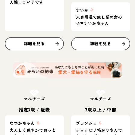
人懐っこい子です
すいか
♀
天真爛漫で癒し系の女の
子❤︎すいかちゃん
詳細を見る
詳細を見る
お結び決定
お結び決定
マルチーズ
マルチーズ
推定3歳
/
近畿
7歳以上
/
中部
なつかちゃん
♀
ブランシェ
♀
大人しく穏やかでおっと
チョッピリ怖がりさんで