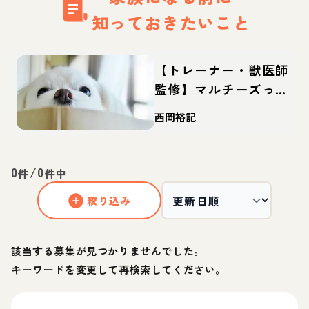
知っておきたいこと
【トレーナー・獣医師
監修】マルチーズって
どんな犬？性格・特
西岡裕記
徴・育て方・迎え方
0
/
0
件
件中
絞り込み
該当する募集が見つかりませんでした。
キーワードを変更して再検索してください。