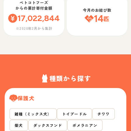
ペトコトフーズ
からの累計寄付金額
今月のお結び数
17,022,844
14
匹
※2020年2月から集計
種類から探す
保護犬
雑種（ミックス犬）
トイプードル
チワワ
柴犬
ダックスフンド
ポメラニアン