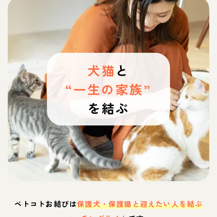
犬猫
と
“一生の家族”
を結ぶ
ペトコトお結びは
保護犬・保護猫と迎えたい人を結ぶ