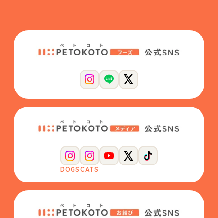
DOGS
CATS