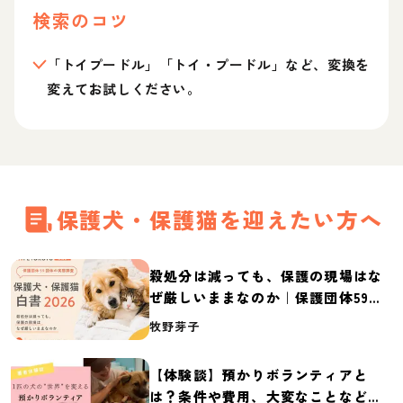
検索のコツ
「トイプードル」「トイ・プードル」など、変換を
変えてお試しください。
保護犬・保護猫を迎えたい方へ
殺処分は減っても、保護の現場はな
ぜ厳しいままなのか｜保護団体59団
体の実態調査【保護犬・保護猫白書
牧野芽子
2026】
【体験談】預かりボランティアと
は？条件や費用、大変なことなど紹