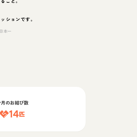
くること。
ミッションです。
日本一
今月のお結び数
14
匹