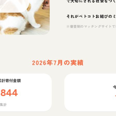
で大切にされる社会をつ
それがペトコトお結びの
※審査制のマッチングサイトで
2026年7月の実績
累計寄付金額
,844
ら集計