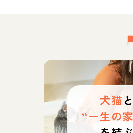
犬猫
“一生の家
を結