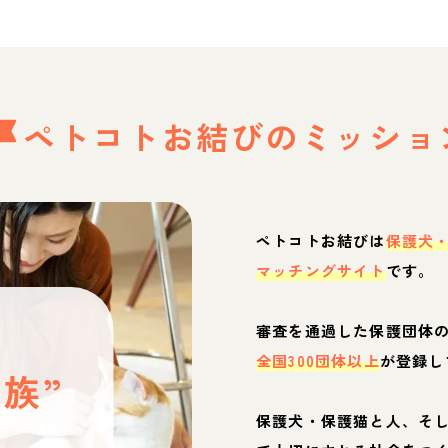
ペトコトお結びの
ミッショ
ペトコトお結びは
保護犬
マッチングサイト
です。
と
審査を通過した保護団体
全国300団体以上
が登録し
族”
保護犬・保護猫と人、そ
ぶ