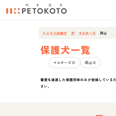
ペトコトお結び
/
犬
/
マルチーズ
/
岡山
保護犬一覧
マルチーズ
岡山
審査を通過した保護団体のみが登録している
さい。