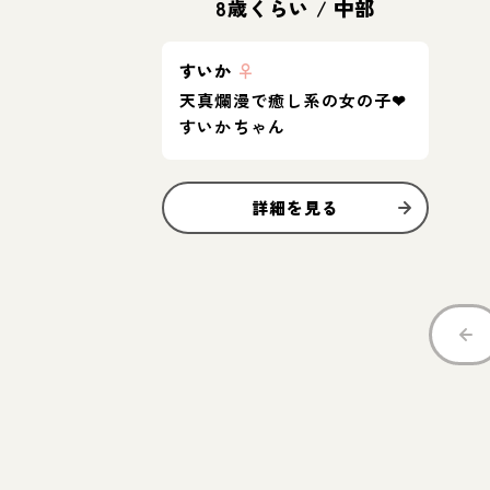
8歳くらい
/
中部
すいか
♀
天真爛漫で癒し系の女の子❤︎
すいかちゃん
詳細を見る