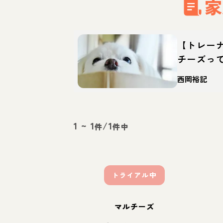
家
【トレー
チーズっ
徴・育て
西岡裕記
1
~
1
/
1
件
件中
トライアル中
マルチーズ