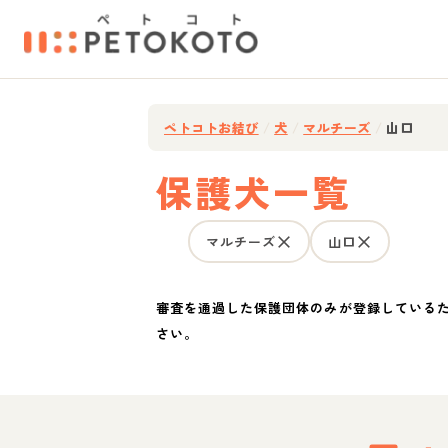
ペトコトお結び
/
犬
/
マルチーズ
/
山口
保護犬一覧
マルチーズ
山口
審査を通過した保護団体のみが登録している
さい。