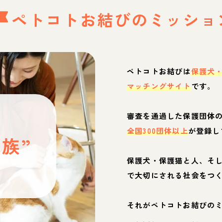
ペトコトお結びの
ミッショ
ペトコトお結びは
保護犬
マッチングサイト
です。
と
審査を通過した保護団体
全国300団体以上
が登録し
族”
保護犬・保護猫と人、そ
ぶ
で大切にされる社会をつ
それがペトコトお結びの