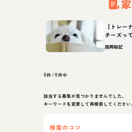
家
【トレー
チーズっ
徴・育て
西岡裕記
0
/
0
件
件中
該当する募集が見つかりませんでした。
キーワードを変更して再検索してください
検索のコツ