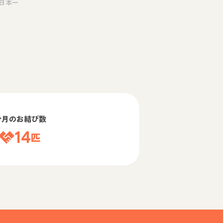
日本一
今月のお結び数
14
匹