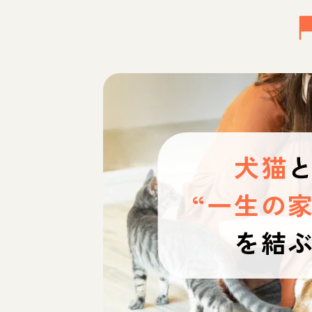
犬猫
“一生の家
を結