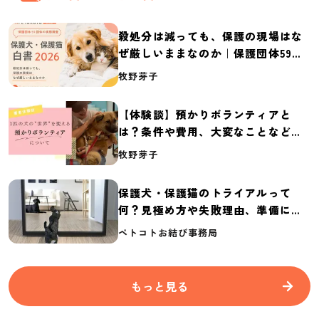
殺処分は減っても、保護の現場はな
ぜ厳しいままなのか｜保護団体59団
体の実態調査【保護犬・保護猫白書
牧野芽子
2026】
【体験談】預かりボランティアと
は？条件や費用、大変なことなど紹
介
牧野芽子
保護犬・保護猫のトライアルって
何？見極め方や失敗理由、準備に必
要なものを紹介
ペトコトお結び事務局
もっと見る