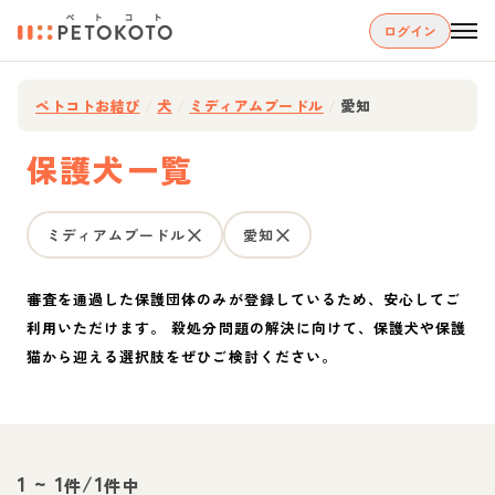
ログイン
ペトコトお結び
/
犬
/
ミディアムプードル
/
愛知
保護犬一覧
ミディアムプードル
愛知
審査を通過した保護団体のみが登録しているため、安心してご
利用いただけます。 殺処分問題の解決に向けて、保護犬や保護
猫から迎える選択肢をぜひご検討ください。
1
~
1
/
1
件
件中