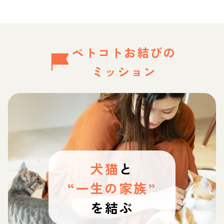
ペトコトお結びの
ミッション
犬猫
と
“一生の家族”
を結ぶ