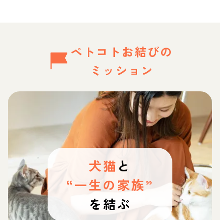
ペトコトお結びの
ミッション
犬猫
と
“一生の家族”
を結ぶ