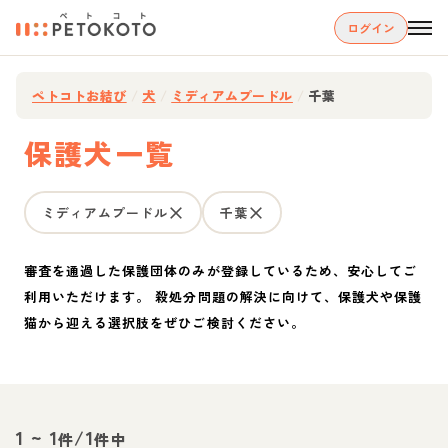
ログイン
ペトコトお結び
/
犬
/
ミディアムプードル
/
千葉
保護犬一覧
ミディアムプードル
千葉
審査を通過した保護団体のみが登録しているため、安心してご
利用いただけます。 殺処分問題の解決に向けて、保護犬や保護
猫から迎える選択肢をぜひご検討ください。
1
~
1
/
1
件
件中