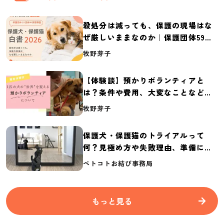
殺処分は減っても、保護の現場はな
ぜ厳しいままなのか｜保護団体59団
体の実態調査【保護犬・保護猫白書
牧野芽子
2026】
【体験談】預かりボランティアと
は？条件や費用、大変なことなど紹
介
牧野芽子
保護犬・保護猫のトライアルって
何？見極め方や失敗理由、準備に必
要なものを紹介
ペトコトお結び事務局
もっと見る