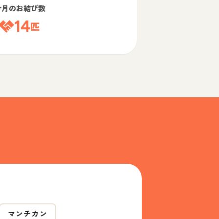
今月のお結び数
14
匹
マンチカン