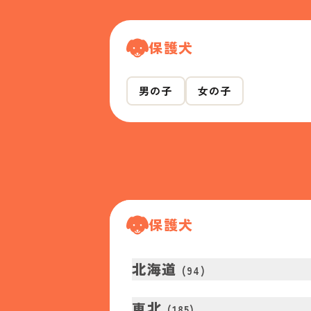
保護犬
男の子
女の子
保護犬
北海道
(
94
)
東北
(
185
)