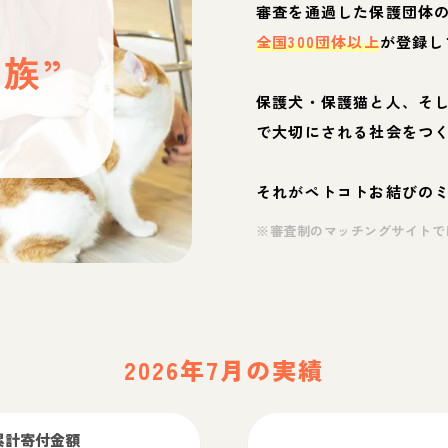
と
審査を通過した保護団体
全国300団体以上
が登録し
族”
保護犬・保護猫と人、そ
ぶ
で大切にされる社会をつ
それがペトコトお結びの
※審査制のマッチングサイトで
2026年7月の実績
累計寄付金額