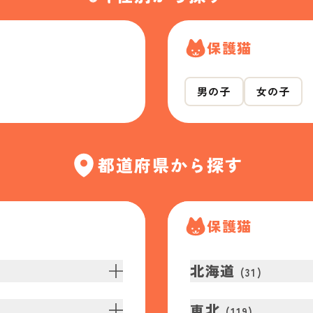
保護猫
男の子
女の子
都道府県から探す
保護猫
北海道
(
31
)
東北
(
119
)