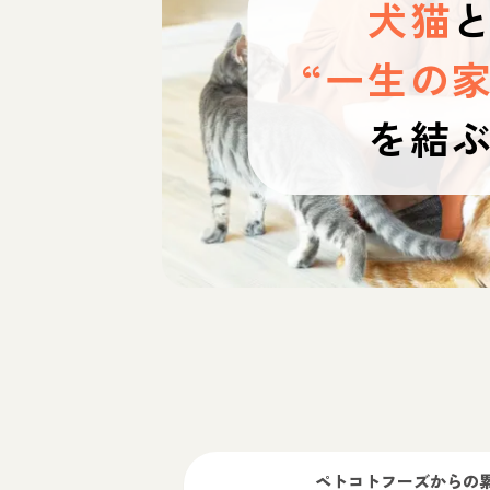
犬猫
“一生の家
を結
ペトコトフーズ
からの