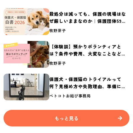
殺処分は減っても、保護の現場はな
ぜ厳しいままなのか｜保護団体59団
体の実態調査【保護犬・保護猫白書
牧野芽子
2026】
【体験談】預かりボランティアと
は？条件や費用、大変なことなど紹
介
牧野芽子
保護犬・保護猫のトライアルって
何？見極め方や失敗理由、準備に必
要なものを紹介
ペトコトお結び事務局
もっと見る