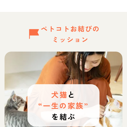
ペトコトお結びの
ミッション
犬猫
と
“一生の家族”
を結ぶ